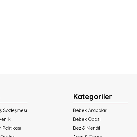
a yetersiz gördüğünüz noktaları öneri formunu kullanarak tarafımıza iletebi
Bu ürüne ilk yorumu siz yapın!
Yorum Yaz
ş
Kategoriler
ış Sözleşmesi
Bebek Arabaları
venlik
Bebek Odası
r Politikası
Gönder
Bez & Mendil
Şartları
Araç & Gereç