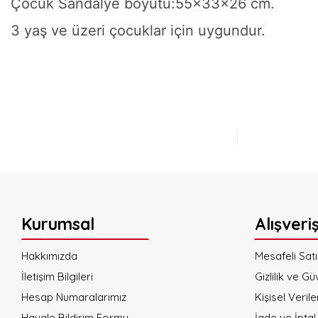
Çocuk Sandalye boyutu:55x33x26 cm.
3 yaş ve üzeri çocuklar için uygundur.
Bu ürünün fiyat bilgisi, resim, ürün açıklamalarında ve diğer konulard
Görüş ve önerileriniz için teşekkür ederiz.
Ürün resmi kalitesiz, bozuk veya görüntülenemiyor.
Ürün açıklamasında eksik bilgiler bulunuyor.
Ürün bilgilerinde hatalar bulunuyor.
Ürün fiyatı diğer sitelerden daha pahalı.
Bu ürüne benzer farklı alternatifler olmalı.
Kurumsal
Alışveri
Hakkımızda
Mesafeli Sat
İletişim Bilgileri
Gizlilik ve Gü
Hesap Numaralarımız
Kişisel Verile
Havale Bildirim Formu
İade ve İptal 