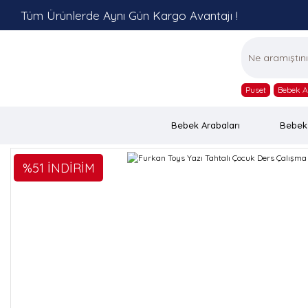
Tüm Ürünlerde Aynı Gün Kargo Avantajı !
Puset
Bebek A
Bebek Arabaları
Bebek
%51 İNDİRİM