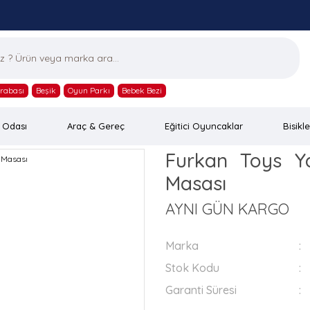
rabası
Beşik
Oyun Parkı
Bebek Bezi
 Odası
Araç & Gereç
Eğitici Oyuncaklar
Bisikle
Furkan Toys Y
Masası
AYNI GÜN KARGO
Marka
Stok Kodu
Garanti Süresi