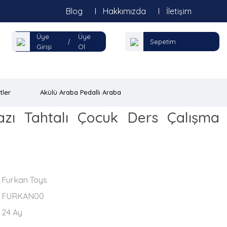
Blog
Hakkımızda
İletişim
Üye
Üye
|
Sepetim
Girişi
Ol
tler
Akülü Araba Pedallı Araba
azı Tahtalı Çocuk Ders Çalışma
Furkan Toys
FURKAN00
24 Ay