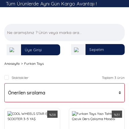
Tüm Ürünlerde Aynı Gün Kargo Avantajı !
Sepetim
Üye Girişi
Anasayfa
Furkan Toys
Stoktakiler
Toplam 3 ürün
%38
%51