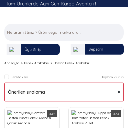
Tüm Ürünlerde Aynı Gün Kargo Avantajı !
Sepetim
Üye Girişi
Anasayfa
Bebek Arabaları
Baston Bebek Arabaları
Stoktakiler
Toplam 7 ürün
%42
%34