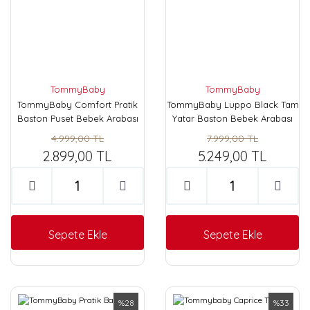
TommyBaby
TommyBaby
TommyBaby Comfort Pratik
TommyBaby Luppo Black Tam
Baston Puset Bebek Arabası
Yatar Baston Bebek Arabası
Çocuk Arabası
Puset
4.999,00 TL
7.999,00 TL
2.899,00 TL
5.249,00 TL
Sepete Ekle
Sepete Ekle
%28
%33