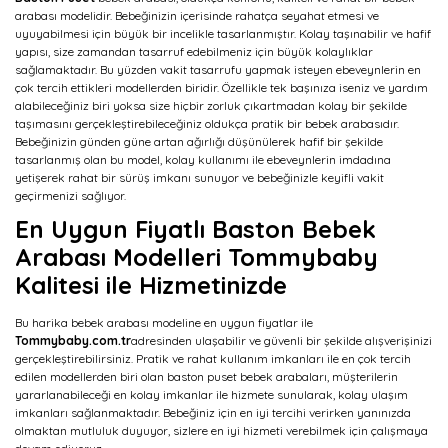
arabası modelidir. Bebeğinizin içerisinde rahatça seyahat etmesi ve
uyuyabilmesi için büyük bir incelikle tasarlanmıştır. Kolay taşınabilir ve hafif
yapısı, size zamandan tasarruf edebilmeniz için büyük kolaylıklar
sağlamaktadır. Bu yüzden vakit tasarrufu yapmak isteyen ebeveynlerin en
çok tercih ettikleri modellerden biridir. Özellikle tek başınıza iseniz ve yardım
alabileceğiniz biri yoksa size hiçbir zorluk çıkartmadan kolay bir şekilde
taşımasını gerçekleştirebileceğiniz oldukça pratik bir bebek arabasıdır.
Bebeğinizin günden güne artan ağırlığı düşünülerek hafif bir şekilde
tasarlanmış olan bu model, kolay kullanımı ile ebeveynlerin imdadına
yetişerek rahat bir sürüş imkanı sunuyor ve bebeğinizle keyifli vakit
geçirmenizi sağlıyor.
En Uygun Fiyatlı Baston Bebek
Arabası Modelleri Tommybaby
Kalitesi ile Hizmetinizde
Bu harika bebek arabası modeline en uygun fiyatlar ile
Tommybaby.com.tr
adresinden ulaşabilir ve güvenli bir şekilde alışverişinizi
gerçekleştirebilirsiniz. Pratik ve rahat kullanım imkanları ile en çok tercih
edilen modellerden biri olan baston puset bebek arabaları, müşterilerin
yararlanabileceği en kolay imkanlar ile hizmete sunularak, kolay ulaşım
imkanları sağlanmaktadır. Bebeğiniz için en iyi tercihi verirken yanınızda
olmaktan mutluluk duyuyor, sizlere en iyi hizmeti verebilmek için çalışmaya