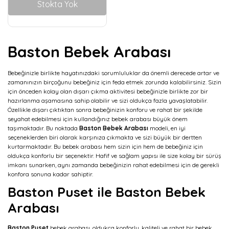
Stokta Yok
Baston Bebek Arabası
Bebeğinizle birlikte hayatınızdaki sorumluluklar da önemli derecede artar ve
zamanınızın birçoğunu bebeğiniz için feda etmek zorunda kalabilirsiniz. Sizin
için önceden kolay olan dışarı çıkma aktivitesi bebeğinizle birlikte zor bir
hazırlanma aşamasına sahip olabilir ve sizi oldukça fazla yavaşlatabilir.
Özellikle dışarı çıktıktan sonra bebeğinizin konforu ve rahat bir şekilde
seyahat edebilmesi için kullandığınız bebek arabası büyük önem
taşımaktadır. Bu noktada
Baston Bebek Arabası
modeli, en iyi
seçeneklerden biri olarak karşınıza çıkmakta ve sizi büyük bir dertten
kurtarmaktadır. Bu bebek arabası hem sizin için hem de bebeğiniz için
oldukça konforlu bir seçenektir. Hafif ve sağlam yapısı ile size kolay bir sürüş
imkanı sunarken, aynı zamanda bebeğinizin rahat edebilmesi için de gerekli
konfora sonuna kadar sahiptir.
Baston Puset ile Baston Bebek
Arabası
Baston Puset
bebek arabası, oldukça konforlu, kaliteli ve rahat bir bebek