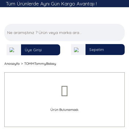
Tüm Ürünlerde Aynı Gün Kargo Avantajı !
Sepetim
Üye Girişi
Anasayfa
TOMMTommyBabay
Ürün Bulunamadı.