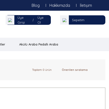
Blog
Hakkımızda
İletişim
Üye
Üye
|
Sepetim
Girişi
Ol
tler
Akülü Araba Pedallı Araba
Toplam 0 ürün