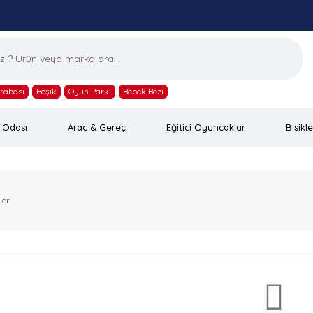
rabası
Beşik
Oyun Parkı
Bebek Bezi
 Odası
Araç & Gereç
Eğitici Oyuncaklar
Bisikle
ler