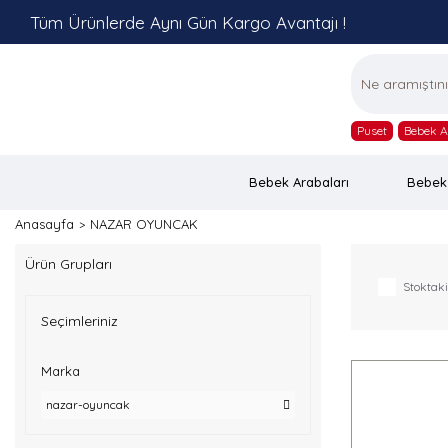
Tüm Ürünlerde Aynı Gün Kargo Avantajı !
Puset
Bebek A
Bebek Arabaları
Bebek
Anasayfa
NAZAR OYUNCAK
Ürün Grupları
Stoktaki
Seçimleriniz
Marka
nazar-oyuncak