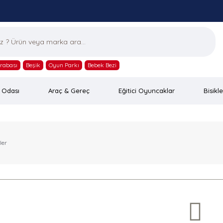
rabası
Beşik
Oyun Parkı
Bebek Bezi
 Odası
Araç & Gereç
Eğitici Oyuncaklar
Bisikle
ler