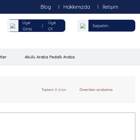
Blog
Hakkımızda
İletişim
Üye
Üye
|
Sepetim
Girişi
Ol
tler
Akülü Araba Pedallı Araba
Toplam 0 ürün