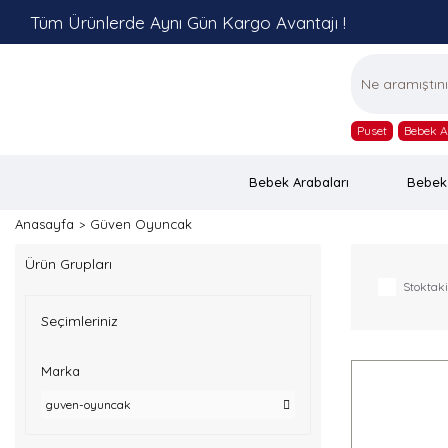
Tüm Ürünlerde Aynı Gün Kargo Avantajı !
Puset
Bebek A
Bebek Arabaları
Bebek
Anasayfa
Güven Oyuncak
Ürün Grupları
Stoktaki
Seçimleriniz
Marka
guven-oyuncak