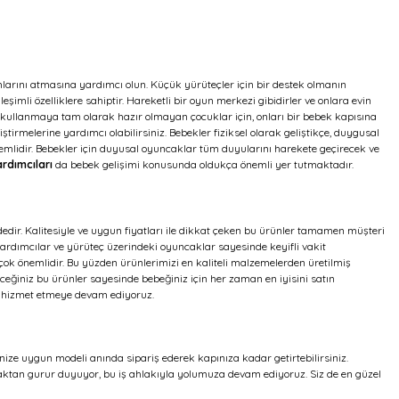
ımlarını atmasına yardımcı olun. Küçük yürüteçler için bir destek olmanın
şimli özelliklere sahiptir. Hareketli bir oyun merkezi gibidirler ve onlara evin
teç kullanmaya tam olarak hazır olmayan çocuklar için, onları bir bebek kapısına
irmelerine yardımcı olabilirsiniz. Bebekler fiziksel olarak geliştikçe, duygusal
mlidir. Bebekler için duyusal oyuncaklar tüm duyularını harekete geçirecek ve
rdımcıları
da bebek gelişimi konusunda oldukça önemli yer tutmaktadır.
ildedir. Kalitesiyle ve uygun fiyatları ile dikkat çeken bu ürünler tamamen müşteri
yardımcılar ve yürüteç üzerindeki oyuncaklar sayesinde keyifli vakit
çok önemlidir. Bu yüzden ürünlerimizi en kaliteli malzemelerden üretilmiş
eceğiniz bu ürünler sayesinde bebeğiniz için her zaman en iyisini satın
yi hizmet etmeye devam ediyoruz.
rinize uygun modeli anında sipariş ederek kapınıza kadar getirtebilirsiniz.
lmaktan gurur duyuyor, bu iş ahlakıyla yolumuza devam ediyoruz. Siz de en güzel