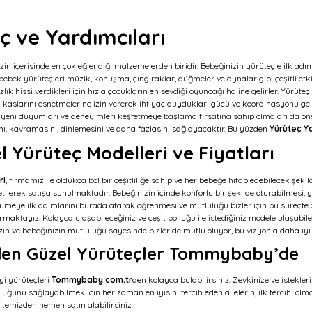
ç ve Yardımcıları
izin içerisinde en çok eğlendiği malzemelerden biridir. Bebeğinizin yürüteçle ilk ad
ebek yürüteçleri müzik, konuşma, çıngıraklar, düğmeler ve aynalar gibi çeşitli etkile
lık hissi verdikleri için hızla çocukların en sevdiği oyuncağı haline gelirler. Yürü
aslarını esnetmelerine izin vererek ihtiyaç duydukları gücü ve koordinasyonu gelişt
 yeni duyumları ve deneyimleri keşfetmeye başlama fırsatına sahip olmaları da öne
ı, kavramasını, dinlemesini ve daha fazlasını sağlayacaktır. Bu yüzden
Yürüteç Ya
l Yürüteç Modelleri ve Fiyatları
ri
, firmamız ile oldukça bol bir çeşitliliğe sahip ve her bebeğe hitap edebilecek şek
ilerek satışa sunulmaktadır. Bebeğinizin içinde konforlu bir şekilde oturabilmesi, 
rümeye ilk adımlarını burada atarak öğrenmesi ve mutluluğu bizler için bu süreçte 
maktayız. Kolayca ulaşabileceğiniz ve çeşit bolluğu ile istediğiniz modele ulaşabil
Sizin ve bebeğinizin mutluluğu sayesinde bizler de mutlu oluyor, bu vizyonla daha i
nden Güzel Yürüteçler Tommybaby’de
iyi yürüteçleri
Tommybaby.com.tr
den kolayca bulabilirsiniz. Zevkinize ve istekle
luğunu sağlayabilmek için her zaman en iyisini tercih eden ailelerin, ilk tercihi o
sitemizden hemen satın alabilirsiniz.