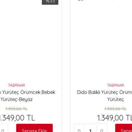
%33
TAŞPINAR
TAŞPINAR
klı Yürüteç Örümcek Bebek
Dido Balıklı Yürüteç Örü
Yürüteç-Beyaz
Yürüteç
1.999,00 TL
1.999,00 TL
1.349,00 TL
1.349,00 T
Sepete Ekle
Sepe