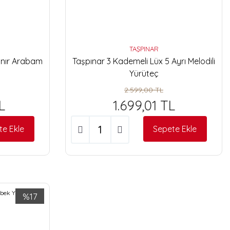
TAŞPINAR
anır Arabam
Taşpınar 3 Kademeli Lüx 5 Ayrı Melodili
Yürüteç
2.599,00 TL
L
1.699,01 TL
te Ekle
Sepete Ekle
%17