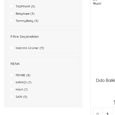
TAŞPINAR (5)
Babyhope (3)
TommyBaby (3)
Filtre Seçenekleri
İndirimli Ürünler (11)
RENK
PEMBE (8)
Dido Balı
KIRMIZI (7)
MAVİ (7)
SARI (5)
BEYAZ (4)
GRİ (4)