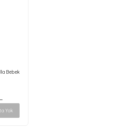
lla Bebek
L
ta Yok