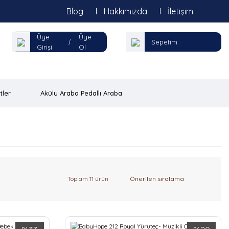
Blog
Hakkımızda
İletişim
Üye
Üye
|
Sepetim
Girişi
Ol
tler
Akülü Araba Pedallı Araba
Toplam 11 ürün