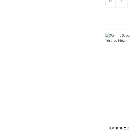
KAHVERENGİ (4)
TURKUAZ (3)
KAHVE (2)
Açık Gri (1)
ANTRASİT (1)
FÜME (1)
GÜMÜŞ (1)
KREM (1)
PASTEL PEMBE (1)
PEMBE BEYAZ (1)
YEŞİL (1)
TommyBaby