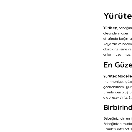
Yürüte
Yürüteç
, bebeğin
ötesinde, modern b
etrafında bağımsız
koyarak ve bacak k
olarak gelişme ve
onların uzanmasın
En Güze
Yürüteç Modelle
memnuniyeti gözet
geçirebilmesi, yü
ürünlerden oluştur
alabileceksiniz. 
Birbiri
Bebeğiniz için en 
Bebeğinizin mutlu
ürünleri internet 