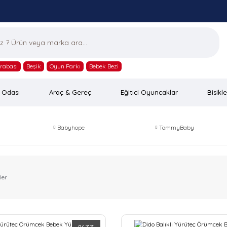
rabası
Beşik
Oyun Parkı
Bebek Bezi
 Odası
Araç & Gereç
Eğitici Oyuncaklar
Bisikle
Babyhope
TommyBaby
ler