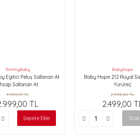
TommyBaby
Babyhope
Egitici Peluş Sallanan At
Baby Hope 212 Royal Sa
hsap Sallanan At
Yürüteç
4.999,01 TL
2.999,00 TL
2.999,00 TL
2.499,00 T
Sepete Ekle
Stok