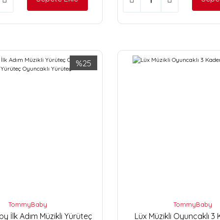
%25
TommyBaby
TommyBaby
 İlk Adım Müzikli Yürüteç
Lüx Müzikli Oyuncaklı 3