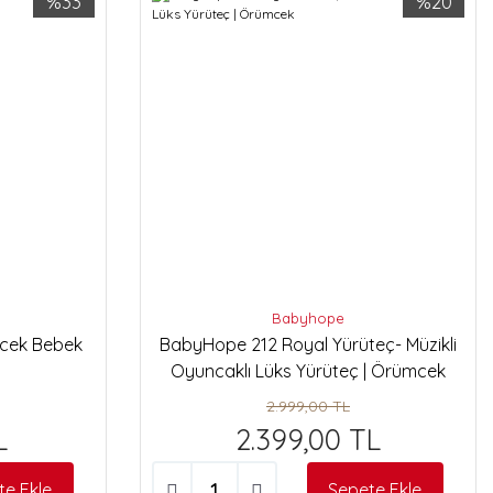
%33
%20
Babyhope
mcek Bebek
BabyHope 212 Royal Yürüteç- Müzikli
Oyuncaklı Lüks Yürüteç | Örümcek
2.999,00 TL
L
2.399,00 TL
te Ekle
Sepete Ekle