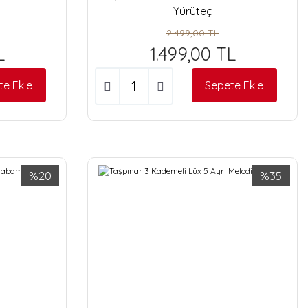
Yürüteç
2.499,00 TL
L
1.499,00 TL
te Ekle
Sepete Ekle
%20
%35