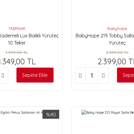
TAŞPINAR
Babyhope
Kademeli Lüx Balıklı Yürüteç
BabyHope 219 Tobby Sall
10 Teker
Yürüteç
1.999,00 TL
2.999,00 TL
1.349,00 TL
2.399,00 T
Sepete Ekle
Sepe
%40