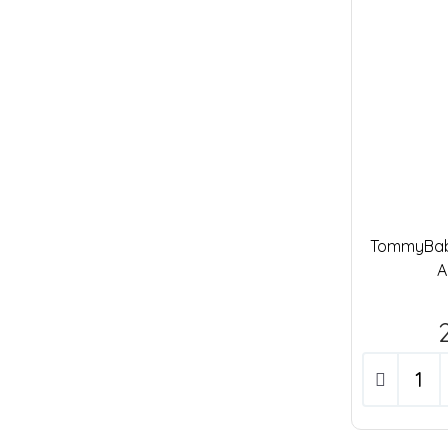
TommyBaby 
A