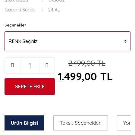
Garanti Süresi
24 Ay
Seçenekler
2.499,00 TL
1.499,00 TL
SEPETE EKLE
Ürün Bilgisi
Taksit Seçenekleri
Yoru