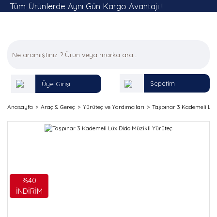
Tüm Ürünlerde Aynı Gün Kargo Avantajı !
Sepetim
Üye Girişi
Anasayfa
Araç & Gereç
Yürüteç ve Yardımcıları
Taşpınar 3 Kademeli Lüx
%40
İNDİRİM