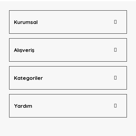
Ürün fiyatı diğer sitelerden daha pahalı.
Bu ürüne benzer farklı alternatifler olmalı.
Kurumsal
Alışveriş
Gönder
Kategoriler
Yardım