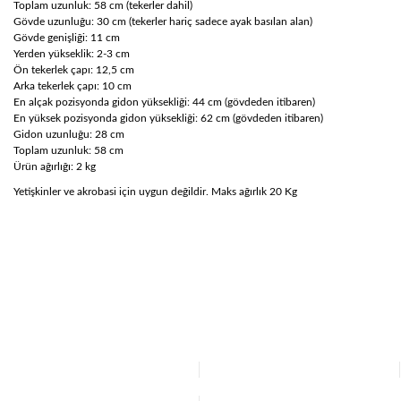
Toplam uzunluk: 58 cm (tekerler dahil)
Gövde uzunluğu: 30 cm (tekerler hariç sadece ayak basılan alan)
Gövde genişliği: 11 cm
Yerden yükseklik: 2-3 cm
Ön tekerlek çapı: 12,5 cm
Arka tekerlek çapı: 10 cm
En alçak pozisyonda gidon yüksekliği: 44 cm (gövdeden itibaren)
En yüksek pozisyonda gidon yüksekliği: 62 cm (gövdeden itibaren)
Gidon uzunluğu: 28 cm
Toplam uzunluk: 58 cm
Ürün ağırlığı: 2 kg
Yetişkinler ve akrobasi için uygun değildir. Maks ağırlık 20 Kg
Bu ürünün fiyat bilgisi, resim, ürün açıklamalarında ve diğer
konularda yetersiz gördüğünüz noktaları öneri formunu
Bu ürüne ilk yorumu siz yapın!
kullanarak tarafımıza iletebilirsiniz.
Görüş ve önerileriniz için teşekkür ederiz.
Yorum Yaz
Ürün resmi kalitesiz, bozuk veya görüntülenemiyor.