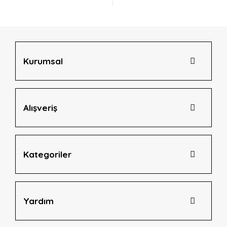
Ürün açıklamasında eksik bilgiler bulunuyor.
Ürün bilgilerinde hatalar bulunuyor.
Ürün fiyatı diğer sitelerden daha pahalı.
Bu ürüne benzer farklı alternatifler olmalı.
Kurumsal
Alışveriş
Gönder
Kategoriler
Yardım