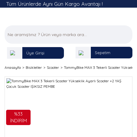
Tüm Ürünlerde Aynı Gün Kargo Avantajı !
Sepetim
Üye Girişi
Anasayfa
Bisikletler
Scooter
TommyBike MAX 3 Tekerli Scooter Yükseklik
%33
İNDİRİM