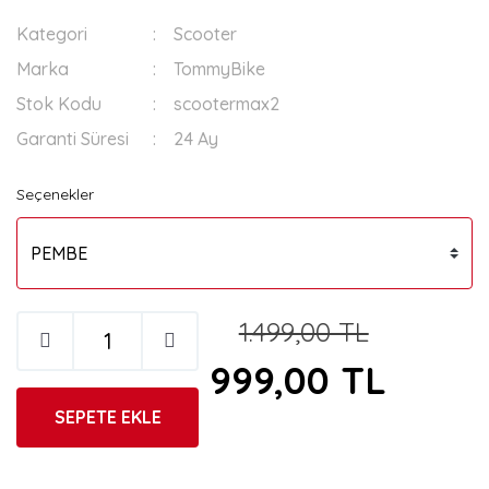
Kategori
Scooter
Marka
TommyBike
Stok Kodu
scootermax2
Garanti Süresi
24 Ay
Seçenekler
1.499,00 TL
999,00 TL
SEPETE EKLE