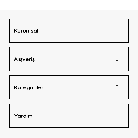
Ürün bilgilerinde hatalar bulunuyor.
Ürün fiyatı diğer sitelerden daha pahalı.
Bu ürüne benzer farklı alternatifler olmalı.
Kurumsal
Alışveriş
Gönder
Kategoriler
Yardım