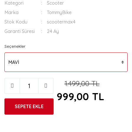
Kategori
Scooter
Marka
TommyBike
Stok Kodu
scootermax4
Garanti Süresi
24 Ay
Seçenekler
1.499,00 TL
999,00 TL
SEPETE EKLE