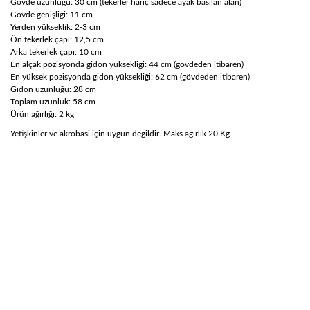
Gövde uzunluğu: 30 cm (tekerler hariç sadece ayak basılan alan)
Gövde genişliği: 11 cm
Yerden yükseklik: 2-3 cm
Ön tekerlek çapı: 12,5 cm
Arka tekerlek çapı: 10 cm
En alçak pozisyonda gidon yüksekliği: 44 cm (gövdeden itibaren)
En yüksek pozisyonda gidon yüksekliği: 62 cm (gövdeden itibaren)
Gidon uzunluğu: 28 cm
Toplam uzunluk: 58 cm
Ürün ağırlığı: 2 kg
Yetişkinler ve akrobasi için uygun değildir. Maks ağırlık 20 Kg
Bu ürünün fiyat bilgisi, resim, ürün açıklamalarında ve diğer
konularda yetersiz gördüğünüz noktaları öneri formunu
Bu ürüne ilk yorumu siz yapın!
kullanarak tarafımıza iletebilirsiniz.
Görüş ve önerileriniz için teşekkür ederiz.
Yorum Yaz
Ürün resmi kalitesiz, bozuk veya görüntülenemiyor.
Ürün açıklamasında eksik bilgiler bulunuyor.