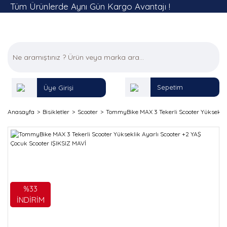
Tüm Ürünlerde Aynı Gün Kargo Avantajı !
Sepetim
Üye Girişi
Anasayfa
Bisikletler
Scooter
TommyBike MAX 3 Tekerli Scooter Yükseklik 
%33
İNDİRİM