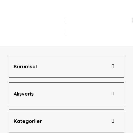
Bu ürüne ilk yorumu siz yapın!
kullanarak tarafımıza iletebilirsiniz.
Görüş ve önerileriniz için teşekkür ederiz.
Yorum Yaz
Ürün resmi kalitesiz, bozuk veya görüntülenemiyor.
Ürün açıklamasında eksik bilgiler bulunuyor.
Ürün bilgilerinde hatalar bulunuyor.
Ürün fiyatı diğer sitelerden daha pahalı.
Bu ürüne benzer farklı alternatifler olmalı.
Kurumsal
Alışveriş
Gönder
Kategoriler