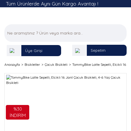
Tüm Ürünlerde Aynı Gün Kargo Avantajı !
Sepetim
Üye Girişi
Anasayfa
Bisikletler
Çocuk Bisikleti
TommyBike Latte Sepetli, Elcikli 16 Ja
%30
İNDİRİM