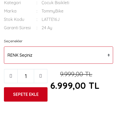
Kategori
Çocuk Bisikleti
Marka
TommyBike
Stok Kodu
LATTE16J
Garanti Süresi
24 Ay
Seçenekler
9.999,00 TL
6.999,00 TL
SEPETE EKLE