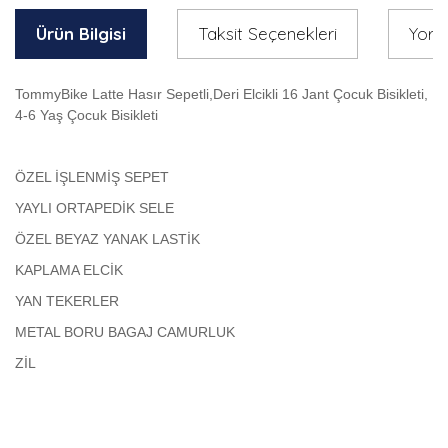
Ürün Bilgisi
Taksit Seçenekleri
Yoru
TommyBike Latte Hasır Sepetli,Deri Elcikli 16 Jant Çocuk Bisikleti,
4-6 Yaş Çocuk Bisikleti
ÖZEL İŞLENMİŞ SEPET
YAYLI ORTAPEDİK SELE
ÖZEL BEYAZ YANAK LASTİK
KAPLAMA ELCİK
YAN TEKERLER
METAL BORU BAGAJ CAMURLUK
ZİL
Bu ürünün fiyat bilgisi, resim, ürün açıklamalarında ve diğer
konularda yetersiz gördüğünüz noktaları öneri formunu