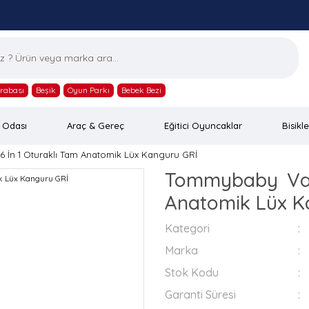
rabası
Beşik
Oyun Parkı
Bebek Bezi
 Odası
Araç & Gereç
Eğitici Oyuncaklar
Bisikle
 İn 1 Oturaklı Tam Anatomik Lüx Kanguru GRİ
Tommybaby Vau
Anatomik Lüx K
Kategori
Marka
Stok Kodu
Garanti Süresi