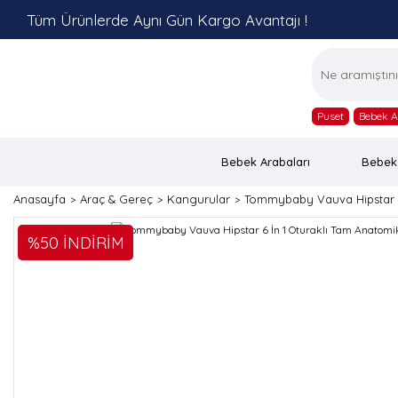
Tüm Ürünlerde Aynı Gün Kargo Avantajı !
Puset
Bebek A
Bebek Arabaları
Bebek
Anasayfa
Araç & Gereç
Kangurular
Tommybaby Vauva Hipstar 6
%50 İNDİRİM