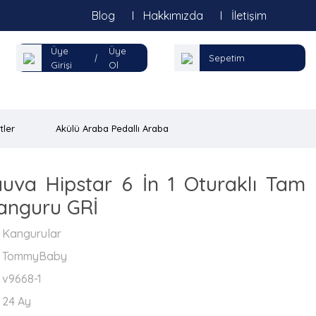
Blog
Hakkımızda
İletişim
Üye
Üye
|
Sepetim
Girişi
Ol
tler
Akülü Araba Pedallı Araba
va Hipstar 6 İn 1 Oturaklı Tam
anguru GRİ
Kangurular
TommyBaby
v9668-1
24 Ay