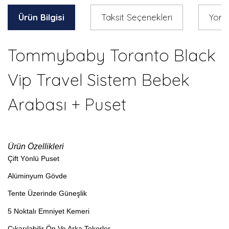
Ürün Bilgisi
Taksit Seçenekleri
Yoru
Tommybaby Toranto Black
Vip Travel Sistem Bebek
Arabası + Puset
Ürün Özellikleri
Çift Yönlü Puset
Alüminyum Gövde
Tente Üzerinde Güneşlik
5 Noktalı Emniyet Kemeri
Çıkarılabilir Ön Ve Arka Tekerler