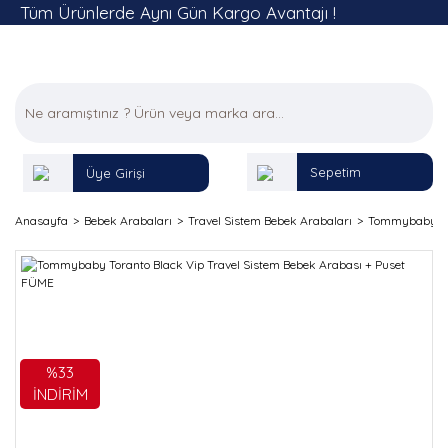
Tüm Ürünlerde Aynı Gün Kargo Avantajı !
Sepetim
Üye Girişi
Anasayfa
Bebek Arabaları
Travel Sistem Bebek Arabaları
Tommybaby Tor
%33
İNDİRİM