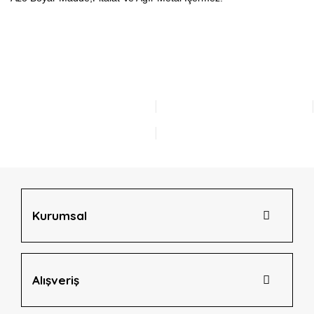
Bu ürünün fiyat bilgisi, resim, ürün açıklamalarında ve diğer
konularda yetersiz gördüğünüz noktaları öneri formunu
Bu ürüne ilk yorumu siz yapın!
kullanarak tarafımıza iletebilirsiniz.
Görüş ve önerileriniz için teşekkür ederiz.
Yorum Yaz
Ürün resmi kalitesiz, bozuk veya görüntülenemiyor.
Ürün açıklamasında eksik bilgiler bulunuyor.
Ürün bilgilerinde hatalar bulunuyor.
Ürün fiyatı diğer sitelerden daha pahalı.
Bu ürüne benzer farklı alternatifler olmalı.
Kurumsal
Alışveriş
Gönder