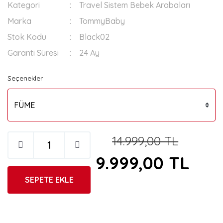
Kategori
Travel Sistem Bebek Arabaları
Marka
TommyBaby
Stok Kodu
Black02
Garanti Süresi
24 Ay
Seçenekler
14.999,00 TL
9.999,00 TL
SEPETE EKLE