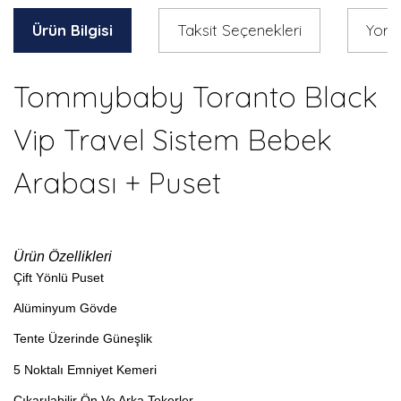
Ürün Bilgisi
Taksit Seçenekleri
Yoru
Tommybaby Toranto Black
Vip Travel Sistem Bebek
Arabası + Puset
Ürün Özellikleri
Çift Yönlü Puset
Alüminyum Gövde
Tente Üzerinde Güneşlik
5 Noktalı Emniyet Kemeri
Çıkarılabilir Ön Ve Arka Tekerler