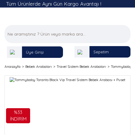
Tüm Ürünlerde Aynı Gün Kargo Avantajı !
Sepetim
Üye Girişi
Anasayfa
Bebek Arabaları
Travel Sistem Bebek Arabaları
Tommybaby Tor
%33
İNDİRİM