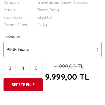
Kategori
Travel Sistem Bebek Arabaları
Marka
TommyBaby
Stok Kodu
Black00
Garanti Süresi
24 Ay
Seçenekler
14.999,00 TL
9.999,00 TL
SEPETE EKLE