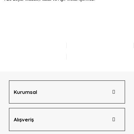
Bu ürünün fiyat bilgisi, resim, ürün açıklamalarında ve diğer
konularda yetersiz gördüğünüz noktaları öneri formunu
Bu ürüne ilk yorumu siz yapın!
kullanarak tarafımıza iletebilirsiniz.
Görüş ve önerileriniz için teşekkür ederiz.
Yorum Yaz
Ürün resmi kalitesiz, bozuk veya görüntülenemiyor.
Ürün açıklamasında eksik bilgiler bulunuyor.
Ürün bilgilerinde hatalar bulunuyor.
Ürün fiyatı diğer sitelerden daha pahalı.
Bu ürüne benzer farklı alternatifler olmalı.
Kurumsal
Alışveriş
Gönder