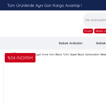
Tüm Ürünlerde Aynı Gün Kargo Avantajı !
Puset
Bebek A
Bebek Arabaları
Bebek
%54 İNDİRİM