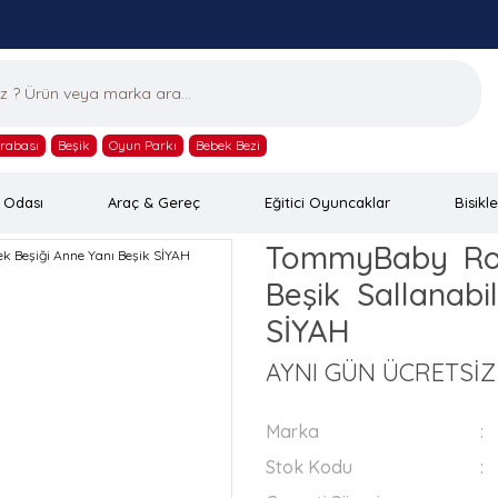
rabası
Beşik
Oyun Parkı
Bebek Bezi
 Odası
Araç & Gereç
Eğitici Oyuncaklar
Bisikle
TommyBaby Roy
Beşik Sallanabi
SİYAH
AYNI GÜN ÜCRETSİ
Marka
Stok Kodu