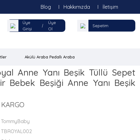
Blog
Hakkımızda
İletişim
Üye
Üye
|
Sepetim
Girişi
Ol
tler
Akülü Araba Pedallı Araba
al Anne Yanı Beşik Tüllü Sepet
lir Bebek Beşiği Anne Yanı Beşik
Z KARGO
TommyBaby
TBROYAL002