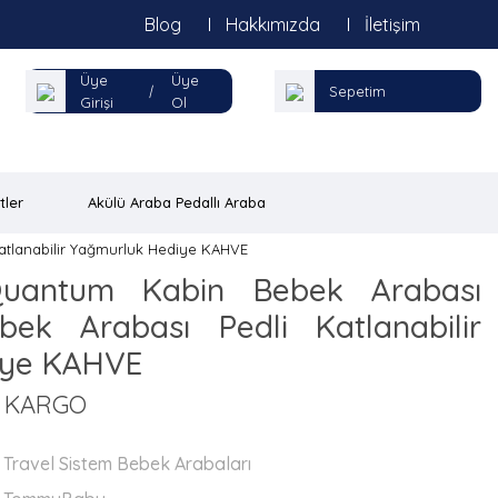
Blog
Hakkımızda
İletişim
Üye
Üye
|
Sepetim
Girişi
Ol
tler
Akülü Araba Pedallı Araba
tlanabilir Yağmurluk Hediye KAHVE
antum Kabin Bebek Arabası
ek Arabası Pedli Katlanabilir
iye KAHVE
Z KARGO
Travel Sistem Bebek Arabaları