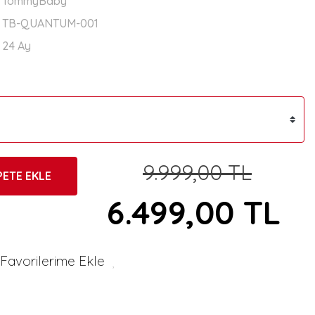
TommyBaby
TB-QUANTUM-001
24 Ay
9.999,00 TL
PETE EKLE
6.499,00 TL