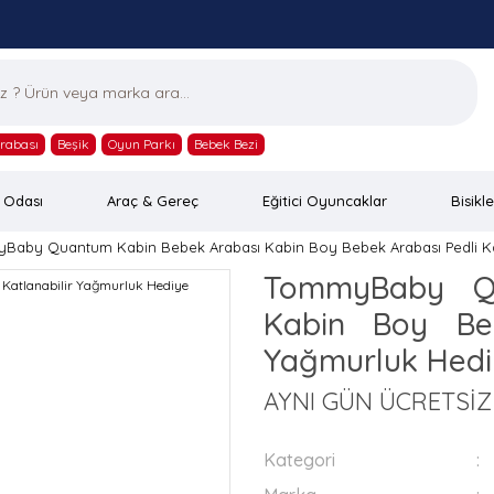
rabası
Beşik
Oyun Parkı
Bebek Bezi
 Odası
Araç & Gereç
Eğitici Oyuncaklar
Bisikle
Baby Quantum Kabin Bebek Arabası Kabin Boy Bebek Arabası Pedli Ka
TommyBaby Qu
Kabin Boy Beb
Yağmurluk Hed
AYNI GÜN ÜCRETSİ
Kategori