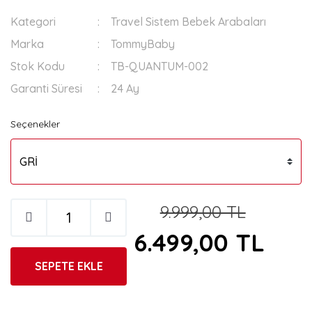
Kategori
Travel Sistem Bebek Arabaları
Marka
TommyBaby
Stok Kodu
TB-QUANTUM-002
Garanti Süresi
24 Ay
Seçenekler
9.999,00 TL
6.499,00 TL
SEPETE EKLE