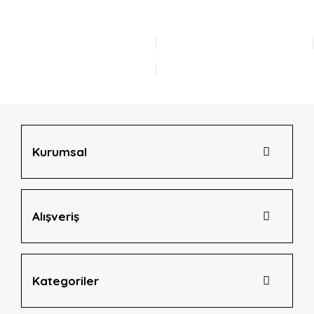
kullanarak tarafımıza iletebilirsiniz.
Görüş ve önerileriniz için teşekkür ederiz.
Yorum Yaz
Ürün resmi kalitesiz, bozuk veya görüntülenemiyor.
Ürün açıklamasında eksik bilgiler bulunuyor.
Ürün bilgilerinde hatalar bulunuyor.
Ürün fiyatı diğer sitelerden daha pahalı.
Bu ürüne benzer farklı alternatifler olmalı.
Kurumsal
Alışveriş
Gönder
Kategoriler