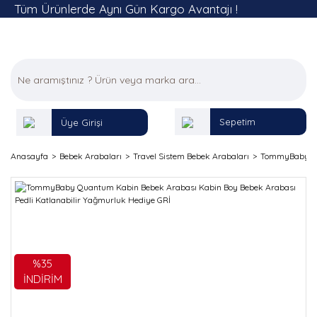
Tüm Ürünlerde Aynı Gün Kargo Avantajı !
Sepetim
Üye Girişi
Anasayfa
Bebek Arabaları
Travel Sistem Bebek Arabaları
TommyBaby Qua
%35
İNDİRİM