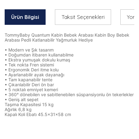
Ürün Bilgisi
Taksit Seçenekleri
Yoru
TommyBaby Quantum Kabin Bebek Arabası Kabin Boy Bebek
Arabası Pedli Katlanabilir Yağmurluk Hediye
• Modern ve Şık tasarım
• Doğumdan itibaren kullanabilme
• Ekstra yumuşak dokulu kumaş
• Tek nokta Fren sistemi
• Ergonomik Deri itme kolu
• Ayarlanabilir ayak dayanağı
• Tam kapanabilir tente
• Çıkarılabilir Deri ön bar
• 5 noktalı emniyet kemeri
• 360° dönebilen ve sabitlenebilen süspansiyonlu ön tekerlekler
• Geniş alt sepet
Taşıma Kapasitesi 15 kg
Ağırlık 6,8 kg
Kapalı Koli Ebatı 45.5x31x58 cm
Bu ürünün fiyat bilgisi, resim, ürün açıklamalarında ve diğer
konularda yetersiz gördüğünüz noktaları öneri formunu
Bu ürüne ilk yorumu siz yapın!