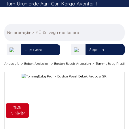
Tüm Ürünlerde Aynı Gün Kargo Avantajı !
Sepetim
Üye Girişi
Anasayfa
Bebek Arabaları
Baston Bebek Arabaları
TommyBaby Pratik Ba
%28
İNDİRİM