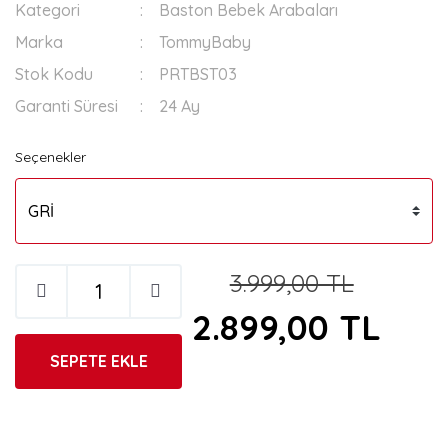
Kategori
Baston Bebek Arabaları
Marka
TommyBaby
Stok Kodu
PRTBST03
Garanti Süresi
24 Ay
Seçenekler
3.999,00 TL
2.899,00 TL
SEPETE EKLE