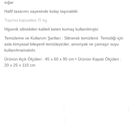
sığar
Hafif tasarımı sayesinde kolay taşınabilir.
Taşıma kapasitesi 15 kg
Hijyenik silinebilen kaliteli keten kumaş kullanılmıştır.
Temizleme ve Kullanım Şartları : Silinerek temizlenir. Temizliği için
asla kimyasal bileşenli temizleyiciler, amonyak ve çamaşır suyu
kullanılmamalıdır.
Ürünün Açık Ölçüleri : 45 x 60 x 95 cm • Ürünün Kapalı Ölçüleri :
20 x 25 x 110 cm
Bu ürünün fiyat bilgisi, resim, ürün açıklamalarında ve diğer
konularda yetersiz gördüğünüz noktaları öneri formunu
Bu ürüne ilk yorumu siz yapın!
kullanarak tarafımıza iletebilirsiniz.
Görüş ve önerileriniz için teşekkür ederiz.
Yorum Yaz
Ürün resmi kalitesiz, bozuk veya görüntülenemiyor.
Ürün açıklamasında eksik bilgiler bulunuyor.