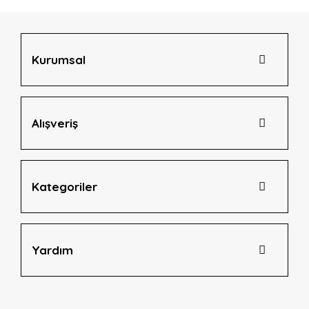
Ürün bilgilerinde hatalar bulunuyor.
Ürün fiyatı diğer sitelerden daha pahalı.
Bu ürüne benzer farklı alternatifler olmalı.
Kurumsal
Alışveriş
Gönder
Kategoriler
Yardım