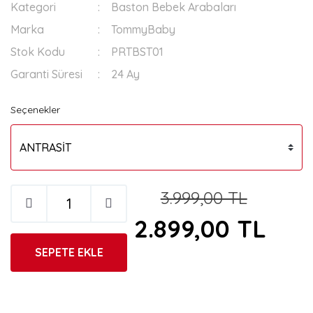
Kategori
Baston Bebek Arabaları
Marka
TommyBaby
Stok Kodu
PRTBST01
Garanti Süresi
24 Ay
Seçenekler
3.999,00 TL
2.899,00 TL
SEPETE EKLE