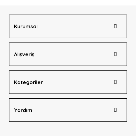
Ürün bilgilerinde hatalar bulunuyor.
Ürün fiyatı diğer sitelerden daha pahalı.
Bu ürüne benzer farklı alternatifler olmalı.
Kurumsal
Alışveriş
Gönder
Kategoriler
Yardım