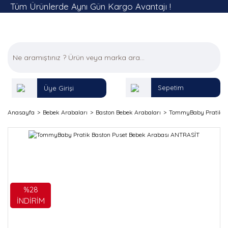
Tüm Ürünlerde Aynı Gün Kargo Avantajı !
Sepetim
Üye Girişi
Anasayfa
Bebek Arabaları
Baston Bebek Arabaları
TommyBaby Pratik B
%28
İNDİRİM