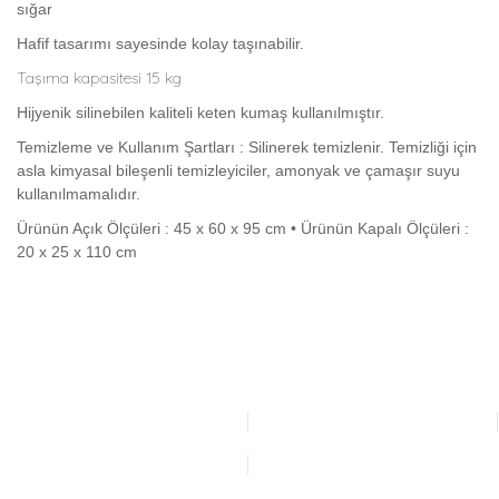
sığar
Hafif tasarımı sayesinde kolay taşınabilir.
Taşıma kapasitesi 15 kg
Hijyenik silinebilen kaliteli keten kumaş kullanılmıştır.
Temizleme ve Kullanım Şartları : Silinerek temizlenir. Temizliği için
asla kimyasal bileşenli temizleyiciler, amonyak ve çamaşır suyu
kullanılmamalıdır.
Ürünün Açık Ölçüleri : 45 x 60 x 95 cm • Ürünün Kapalı Ölçüleri :
20 x 25 x 110 cm
Bu ürünün fiyat bilgisi, resim, ürün açıklamalarında ve diğer
konularda yetersiz gördüğünüz noktaları öneri formunu
Bu ürüne ilk yorumu siz yapın!
kullanarak tarafımıza iletebilirsiniz.
Görüş ve önerileriniz için teşekkür ederiz.
Yorum Yaz
Ürün resmi kalitesiz, bozuk veya görüntülenemiyor.
Ürün açıklamasında eksik bilgiler bulunuyor.