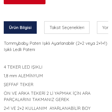
Ürün Bilgisi
Taksit Seçenekleri
Yoru
Tommybaby Paten Işıklı Ayarlanabilir (2+2 veya 2+1+1)
Işıklı Ledli Pateni
4 TEKER LED IŞIKLI
1,8 mm ALEMİNYUM
ŞEFFAF TEKER
ÖN VE ARKA TEKERİ 2 Lİ YAPMAK İÇİN ARA
PARÇALARINI TAKMANIZ GEREK
2+1 VE 2+2 KULLANIM AYARLANABİLİR BOY