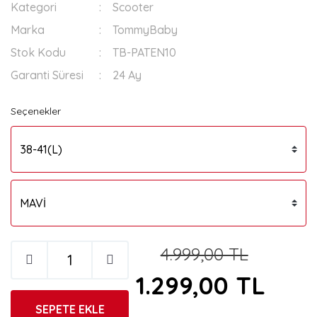
Kategori
Scooter
Marka
TommyBaby
Stok Kodu
TB-PATEN10
Garanti Süresi
24 Ay
Seçenekler
4.999,00 TL
1.299,00 TL
SEPETE EKLE