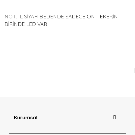
NOT: L SİYAH BEDENDE SADECE ON TEKERİN
BİRİNDE LED VAR
Bu ürünün fiyat bilgisi, resim, ürün açıklamalarında ve diğer
konularda yetersiz gördüğünüz noktaları öneri formunu
Bu ürüne ilk yorumu siz yapın!
kullanarak tarafımıza iletebilirsiniz.
Görüş ve önerileriniz için teşekkür ederiz.
Yorum Yaz
Ürün resmi kalitesiz, bozuk veya görüntülenemiyor.
Ürün açıklamasında eksik bilgiler bulunuyor.
Ürün bilgilerinde hatalar bulunuyor.
Ürün fiyatı diğer sitelerden daha pahalı.
Bu ürüne benzer farklı alternatifler olmalı.
Kurumsal