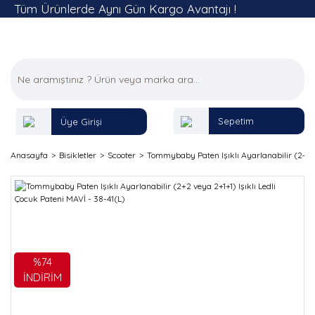
Tüm Ürünlerde Aynı Gün Kargo Avantajı !
Sepetim
Üye Girişi
Anasayfa
Bisikletler
Scooter
Tommybaby Paten Işıklı Ayarlanabilir (2+2 ve
%74
İNDİRİM