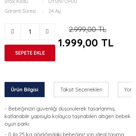
Stok Kodu
OYUNTOP00
Garanti Süresi
24 Ay
2.999,00 TL
1.999,00 TL
SEPETE EKLE
Ürün Bilgisi
Taksit Seçenekleri
Yoru
- Bebeğinizin güvenliği düşünülerek tasarlanmış,
katlanabilir yapısıyla kolayca taşınabilen altıgen bebek
oyun parkı.
- 0 ila 25 kg ağırlığındaki bebeğiniz için ideal taşıma