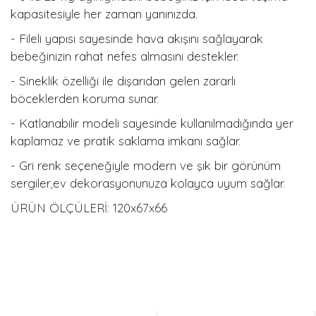
kapasitesiyle her zaman yanınızda.
- Fileli yapısı sayesinde hava akışını sağlayarak
bebeğinizin rahat nefes almasını destekler.
- Sineklik özelliği ile dışarıdan gelen zararlı
böceklerden koruma sunar.
- Katlanabilir modeli sayesinde kullanılmadığında yer
kaplamaz ve pratik saklama imkanı sağlar.
- Gri renk seçeneğiyle modern ve şık bir görünüm
sergiler,ev dekorasyonunuza kolayca uyum sağlar.
ÜRÜN ÖLÇÜLERİ: 120x67x66
Bu ürünün fiyat bilgisi, resim, ürün açıklamalarında ve diğer
konularda yetersiz gördüğünüz noktaları öneri formunu
Bu ürüne ilk yorumu siz yapın!
kullanarak tarafımıza iletebilirsiniz.
Görüş ve önerileriniz için teşekkür ederiz.