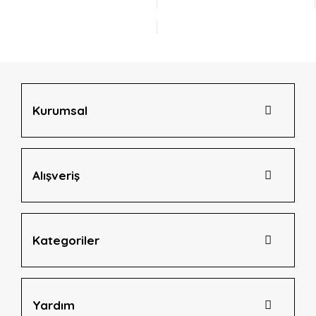
Yorum Yaz
Ürün resmi kalitesiz, bozuk veya görüntülenemiyor.
Ürün açıklamasında eksik bilgiler bulunuyor.
Ürün bilgilerinde hatalar bulunuyor.
Ürün fiyatı diğer sitelerden daha pahalı.
Bu ürüne benzer farklı alternatifler olmalı.
Kurumsal
Alışveriş
Gönder
Kategoriler
Yardım