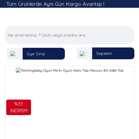
Tüm Ürünlerde Aynı Gün Kargo Avantajı !
Sepetim
Üye Girişi
%33
İNDİRİM