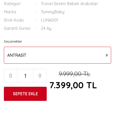
Kategori
Travel Sistem Bebek Arabaları
Marka
TommyBaby
Stok Kodu
LUNA001
Garanti Süresi
24 Ay
Seçenekler
9.999,00 TL
7.399,00 TL
SEPETE EKLE