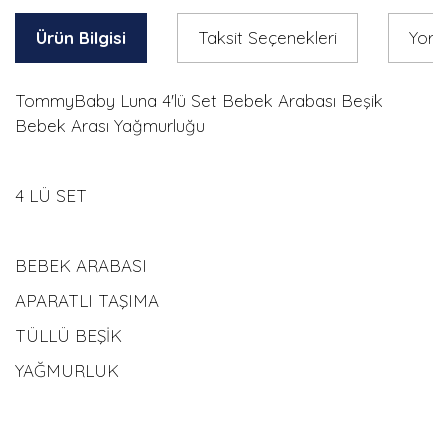
Ürün Bilgisi
Taksit Seçenekleri
Yoru
TommyBaby Luna 4'lü Set Bebek Arabası Beşik
Bebek Arası Yağmurluğu
4 LÜ SET
BEBEK ARABASI
APARATLI TAŞIMA
TÜLLÜ BEŞİK
YAĞMURLUK
Bu ürünün fiyat bilgisi, resim, ürün açıklamalarında ve diğer