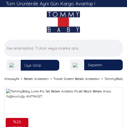
Tüm Ürünlerde Aynı Gün Kargo Avantajı !
Sepetim
Üye Girişi
Anasayfa
Bebek Arabaları
Travel Sistem Bebek Arabaları
TommyBaby Lun
%26