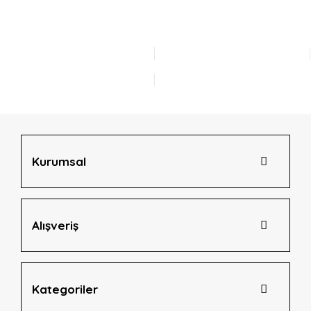
konularda yetersiz gördüğünüz noktaları öneri formunu
Bu ürüne ilk yorumu siz yapın!
kullanarak tarafımıza iletebilirsiniz.
Görüş ve önerileriniz için teşekkür ederiz.
Yorum Yaz
Ürün resmi kalitesiz, bozuk veya görüntülenemiyor.
Ürün açıklamasında eksik bilgiler bulunuyor.
Ürün bilgilerinde hatalar bulunuyor.
Ürün fiyatı diğer sitelerden daha pahalı.
Bu ürüne benzer farklı alternatifler olmalı.
Kurumsal
Alışveriş
Gönder
Kategoriler