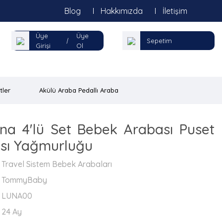
Blog
Hakkımızda
İletişim
Üye
Üye
|
Sepetim
Girişi
Ol
tler
Akülü Araba Pedallı Araba
a 4'lü Set Bebek Arabası Puset
ası Yağmurluğu
Travel Sistem Bebek Arabaları
TommyBaby
LUNA00
24 Ay