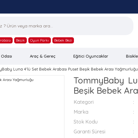
rabası
Beşik
Oyun Parkı
Bebek Bezi
 Odası
Araç & Gereç
Eğitici Oyuncaklar
Bisikle
Baby Luna 4'lü Set Bebek Arabası Puset Beşik Bebek Arası Yağmurluğu
TommyBaby Lun
Beşik Bebek Ar
Kategori
Marka
Stok Kodu
Garanti Süresi