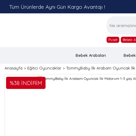
Tüm Ürünlerde Aynı Gün Kargo Avantajı !
Puset
Bebek A
Bebek Arabaları
Bebek
Anasayfa
Eğitici Oyuncaklar
TommyBaby İlk Arabam Oyuncak İlk M
%38 İNDİRİM