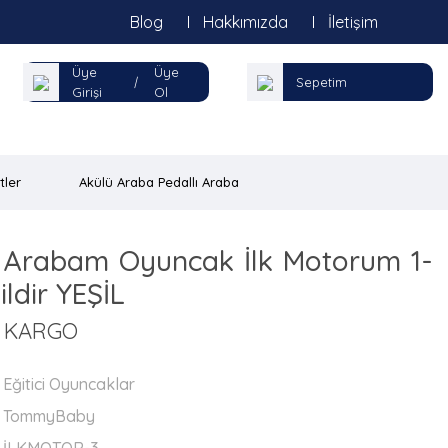
Blog
Hakkımızda
İletişim
Üye
Üye
|
Sepetim
Girişi
Ol
tler
Akülü Araba Pedallı Araba
 Arabam Oyuncak İlk Motorum 1-
ldir YEŞİL
Z KARGO
Eğitici Oyuncaklar
TommyBaby