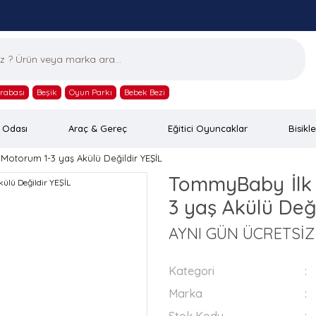
rabası
Beşik
Oyun Parkı
Bebek Bezi
 Odası
Araç & Gereç
Eğitici Oyuncaklar
Bisikle
otorum 1-3 yaş Akülü Değildir YEŞİL
TommyBaby İlk
3 yaş Akülü Deği
AYNI GÜN ÜCRETSİ
Kategori
Marka