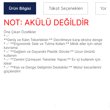
Ürün Bilgisi
Taksit Seçenekleri
Yoru
NOT: AKÜLÜ DEĞİLDİR
Öne Çıkan Özellikler
* ✅
**Geniş ve Kalın Tekerlekler:** Devrilmeye karşı ekstra denge
* ✅ **Ergonomik Sele ve Tutma Kolları:** Minik eller için rahat
kavrama
* ✅ **Sağlam ve Dayanıklı Plastik Gövde:** Uzun ömürlü
kullanım
* ✅ **Zemini Çizmeyen Tekerlek Yapısı:** Ev içi kullanım için
ideal
* ✅ **Kas ve Denge Gelişimini Destekler:** Motor becerilerini
güçlendirir
Bu ürünün fiyat bilgisi, resim, ürün açıklamalarında ve diğer
konularda yetersiz gördüğünüz noktaları öneri formunu
Bu ürüne ilk yorumu siz yapın!
kullanarak tarafımıza iletebilirsiniz.
Görüş ve önerileriniz için teşekkür ederiz.
Yorum Yaz
Ürün resmi kalitesiz, bozuk veya görüntülenemiyor.