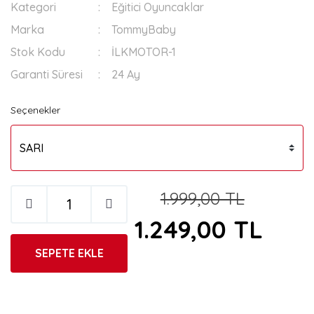
Kategori
Eğitici Oyuncaklar
Marka
TommyBaby
Stok Kodu
İLKMOTOR-1
Garanti Süresi
24 Ay
Seçenekler
1.999,00 TL
1.249,00 TL
SEPETE EKLE