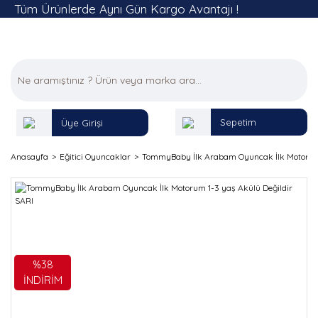
Tüm Ürünlerde Aynı Gün Kargo Avantajı !
Sepetim
Üye Girişi
Anasayfa
Eğitici Oyuncaklar
TommyBaby İlk Arabam Oyuncak İlk Motorum 
%38
İNDİRİM