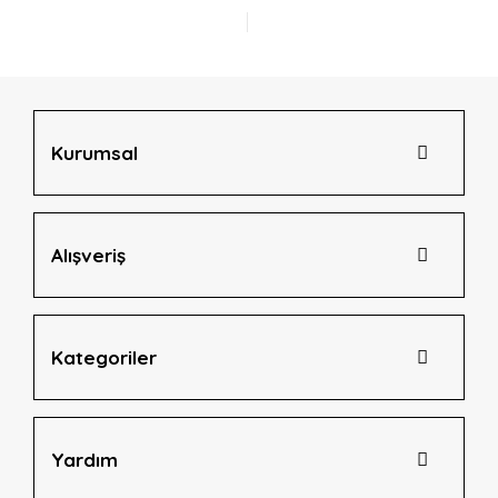
Ürün açıklamasında eksik bilgiler bulunuyor.
Ürün bilgilerinde hatalar bulunuyor.
Ürün fiyatı diğer sitelerden daha pahalı.
Bu ürüne benzer farklı alternatifler olmalı.
Kurumsal
Alışveriş
Gönder
Kategoriler
Yardım