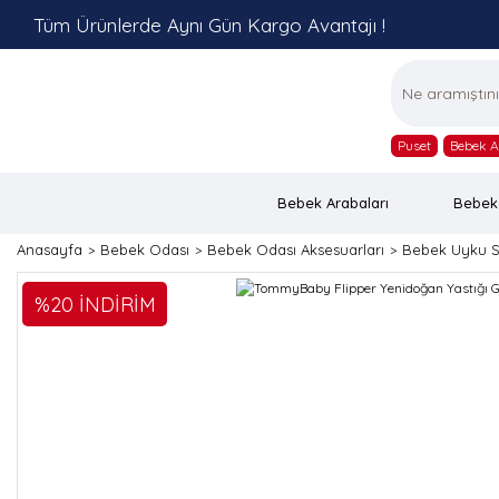
Tüm Ürünlerde Aynı Gün Kargo Avantajı !
Puset
Bebek A
Bebek Arabaları
Bebek
Anasayfa
Bebek Odası
Bebek Odası Aksesuarları
Bebek Uyku S
%20 İNDİRİM