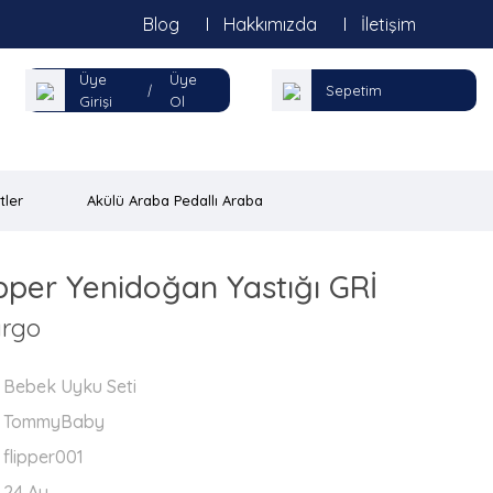
Blog
Hakkımızda
İletişim
Üye
Üye
|
Sepetim
Girişi
Ol
tler
Akülü Araba Pedallı Araba
per Yenidoğan Yastığı GRİ
argo
Bebek Uyku Seti
TommyBaby
flipper001
24 Ay