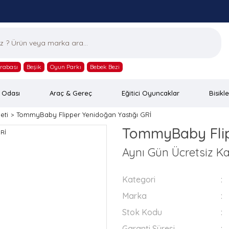
rabası
Beşik
Oyun Parkı
Bebek Bezi
 Odası
Araç & Gereç
Eğitici Oyuncaklar
Bisikle
eti
TommyBaby Flipper Yenidoğan Yastığı GRİ
TommyBaby Flip
Aynı Gün Ücretsiz K
Kategori
Marka
Stok Kodu
Garanti Süresi