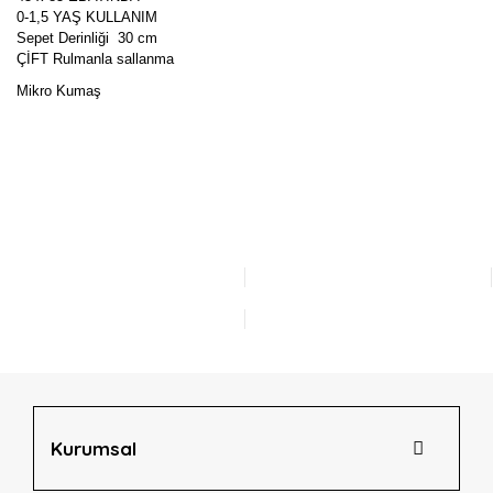
0-1,5 YAŞ KULLANIM
Sepet Derinliği 30 cm
ÇİFT Rulmanla sallanma
Mikro Kumaş
Bu ürünün fiyat bilgisi, resim, ürün açıklamalarında ve diğer
konularda yetersiz gördüğünüz noktaları öneri formunu
Bu ürüne ilk yorumu siz yapın!
kullanarak tarafımıza iletebilirsiniz.
Görüş ve önerileriniz için teşekkür ederiz.
Yorum Yaz
Ürün resmi kalitesiz, bozuk veya görüntülenemiyor.
Ürün açıklamasında eksik bilgiler bulunuyor.
Ürün bilgilerinde hatalar bulunuyor.
Ürün fiyatı diğer sitelerden daha pahalı.
Bu ürüne benzer farklı alternatifler olmalı.
Kurumsal