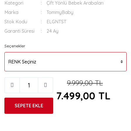
Kategori
Çift Yönlü Bebek Arabaları
Marka
TommyBaby
Stok Kodu
ELGNTST
Garanti Süresi
24 Ay
Seçenekler
9.999,00 TL
7.499,00 TL
SEPETE EKLE