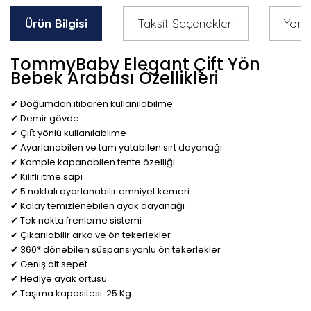
Ürün Bilgisi
Taksit Seçenekleri
Yoru
TommyBaby Elegant Çift Yön
Bebek Arabası Özellikleri
✔︎ Doğumdan itibaren kullanılabilme
✔︎ Demir gövde
✔︎ Çiﬅ yönlü kullanılabilme
✔︎ Ayarlanabilen ve tam yatabilen sırt dayanağı
✔︎ Komple kapanabilen tente özelliği
✔︎ Kılıflı itme sapı
✔︎ 5 noktalı ayarlanabilir emniyet kemeri
✔︎ Kolay temizlenebilen ayak dayanağı
✔︎ Tek nokta frenleme sistemi
✔︎ Çıkarılabilir arka ve ön tekerlekler
✔︎ 360* dönebilen süspansiyonlu ön tekerlekler
✔︎ Geniş alt sepet
✔︎ Hediye ayak örtüsü
✔︎ Taşıma kapasitesi :25 Kg