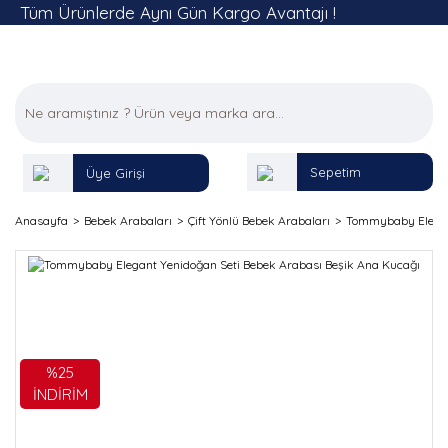
Tüm Ürünlerde Aynı Gün Kargo Avantajı !
Sepetim
Üye Girişi
Anasayfa
Bebek Arabaları
Çift Yönlü Bebek Arabaları
Tommybaby Elegant
%25
İNDİRİM