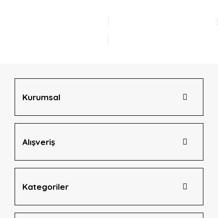
Görüş ve önerileriniz için teşekkür ederiz.
Yorum Yaz
Ürün resmi kalitesiz, bozuk veya görüntülenemiyor.
Ürün açıklamasında eksik bilgiler bulunuyor.
Ürün bilgilerinde hatalar bulunuyor.
Ürün fiyatı diğer sitelerden daha pahalı.
Bu ürüne benzer farklı alternatifler olmalı.
Kurumsal
Alışveriş
Gönder
Kategoriler