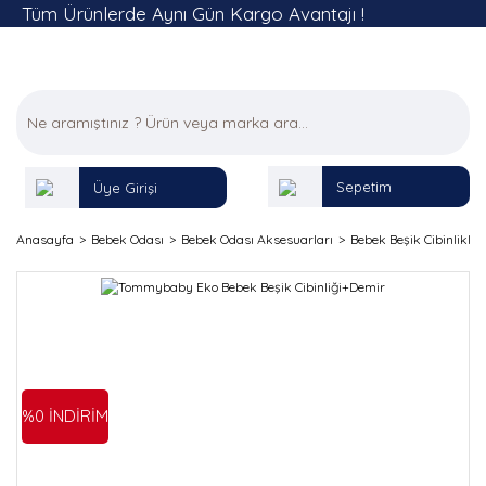
Tüm Ürünlerde Aynı Gün Kargo Avantajı !
Sepetim
Üye Girişi
Anasayfa
Bebek Odası
Bebek Odası Aksesuarları
Bebek Beşik Cibinlikleri
%0 İNDİRİM