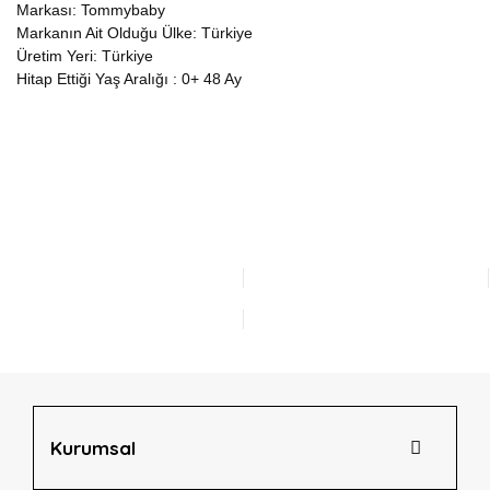
Markası: Tommybaby
Markanın Ait Olduğu Ülke: Türkiye
Üretim Yeri: Türkiye
Hitap Ettiği Yaş Aralığı : 0+ 48 Ay
Bu ürünün fiyat bilgisi, resim, ürün açıklamalarında ve diğer
konularda yetersiz gördüğünüz noktaları öneri formunu
Bu ürüne ilk yorumu siz yapın!
kullanarak tarafımıza iletebilirsiniz.
Görüş ve önerileriniz için teşekkür ederiz.
Yorum Yaz
Ürün resmi kalitesiz, bozuk veya görüntülenemiyor.
Ürün açıklamasında eksik bilgiler bulunuyor.
Ürün bilgilerinde hatalar bulunuyor.
Ürün fiyatı diğer sitelerden daha pahalı.
Bu ürüne benzer farklı alternatifler olmalı.
Kurumsal