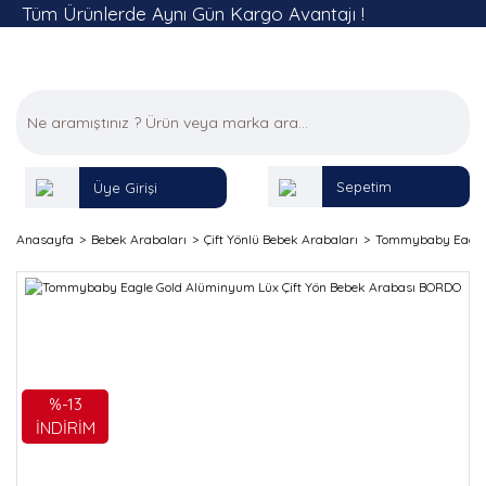
Tüm Ürünlerde Aynı Gün Kargo Avantajı !
Sepetim
Üye Girişi
Anasayfa
Bebek Arabaları
Çift Yönlü Bebek Arabaları
Tommybaby Eagle 
%-13
İNDİRİM