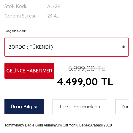
Stok Kodu
AL-2-1
Garanti Süresi
24 Ay
Seçenekler
3.999,00 TL
GELİNCE HABER VER
4.499,00 TL
Ürün Bilgisi
Taksit Seçenekleri
Yoru
Tommybaby Eagle Gold Alüminyum Çift Yönlü Bebek Arabası 2018