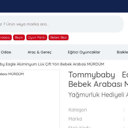
rabası
Beşik
Oyun Parkı
Bebek Bezi
 Odası
Araç & Gereç
Eğitici Oyuncaklar
Bisikle
y Eagle Alüminyum Lüx Çift Yön Bebek Arabası MÜRDÜM
Tommybaby Ea
Bebek Arabası
Yağmurluk Hediyeli A
Kategori
Marka