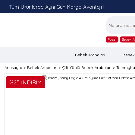
Tüm Ürünlerde Aynı Gün Kargo Avantajı !
Puset
Bebek A
Bebek Arabaları
Bebek
Anasayfa
Bebek Arabaları
Çift Yönlü Bebek Arabaları
Tommybab
%25 İNDİRİM