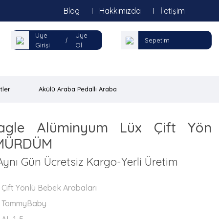
Blog
Hakkımızda
İletişim
Üye
Üye
|
Sepetim
Girişi
Ol
tler
Akülü Araba Pedallı Araba
gle Alüminyum Lüx Çift Yön
 MÜRDÜM
ynı Gün Ücretsiz Kargo-Yerli Üretim
Çift Yönlü Bebek Arabaları
TommyBaby