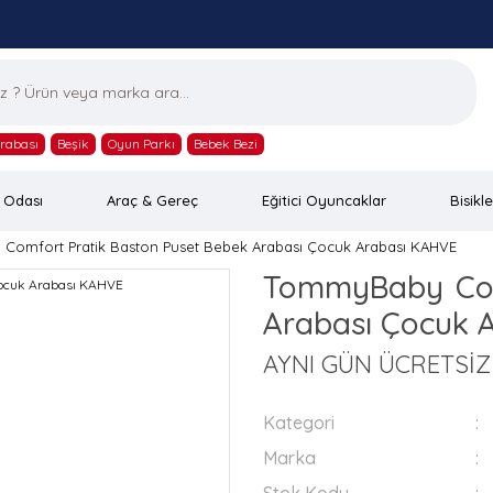
rabası
Beşik
Oyun Parkı
Bebek Bezi
 Odası
Araç & Gereç
Eğitici Oyuncaklar
Bisikle
omfort Pratik Baston Puset Bebek Arabası Çocuk Arabası KAHVE
TommyBaby Com
Arabası Çocuk 
AYNI GÜN ÜCRETSİ
Kategori
Marka