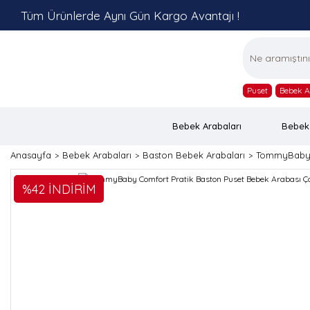
Tüm Ürünlerde Aynı Gün Kargo Avantajı !
Puset
Bebek A
Bebek Arabaları
Bebek
Anasayfa
Bebek Arabaları
Baston Bebek Arabaları
TommyBaby C
%42 İNDİRİM