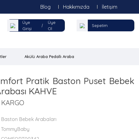
Blog
Hakkımızda
İletişim
Üye
Üye
|
Sepetim
Girişi
Ol
tler
Akülü Araba Pedallı Araba
fort Pratik Baston Puset Bebek
Arabası KAHVE
Z KARGO
Baston Bebek Arabaları
TommyBaby