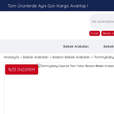
Tüm Ürünlerde Aynı Gün Kargo Avantajı !
Puset
Bebek A
Bebek Arabaları
Bebek
Anasayfa
Bebek Arabaları
Baston Bebek Arabaları
Tommybaby C
%33 İNDİRİM