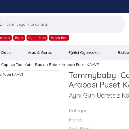
rabası
Beşik
Oyun Parkı
Bebek Bezi
 Odası
Araç & Gereç
Eğitici Oyuncaklar
Bisikle
aprice Tam Yatar Baston Bebek Arabası Puset KAHVE
Tommybaby Cap
Arabası Puset 
Aynı Gün Ücretsiz Ka
Kategori
Marka