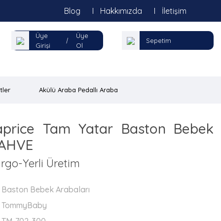
Blog
Hakkımızda
İletişim
Üye
Üye
|
Sepetim
Girişi
Ol
tler
Akülü Araba Pedallı Araba
rice Tam Yatar Baston Bebek
KAHVE
rgo-Yerli Üretim
Baston Bebek Arabaları
TommyBaby