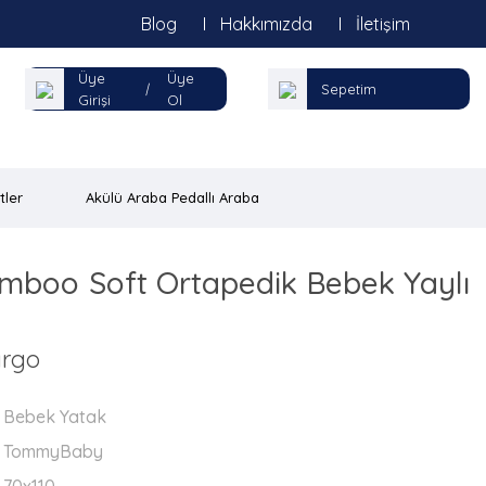
Blog
Hakkımızda
İletişim
Üye
Üye
|
Sepetim
Girişi
Ol
tler
Akülü Araba Pedallı Araba
boo Soft Ortapedik Bebek Yaylı
argo
Bebek Yatak
TommyBaby