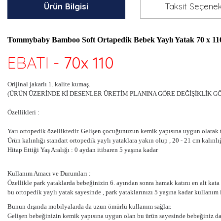
Ürün Bilgisi
Taksit Seçenek
Tommybaby Bamboo Soft Ortapedik Bebek Yaylı Yatak 70 x 11
EBATI -
70x 110
Orijinal jakarlı 1. kalite kumaş.
(ÜRÜN ÜZERİNDE Kİ DESENLER ÜRETİM PLANINA GÖRE DEĞİŞİKLİK G
Özellikleri :
Yarı ortopedik özelliktedir. Gelişen çocuğunuzun kemik yapısına uygun olarak t
Ürün kalınlığı standart ortopedik yaylı yataklara yakın olup , 20 - 21 cm kalınl
Hitap Ettiği Yaş Aralığı : 0 aydan itibaren 5 yaşına kadar
Kullanım Amacı ve Durumları :
Özellikle park yataklarda bebeğinizin 6. ayından sonra hamak katını en alt kata 
bu ortopedik yaylı yatak sayesinde , park yataklarınızı 5 yaşına kadar kullanım 
Bunun dışında mobilyalarda da uzun ömürlü kullanım sağlar.
Gelişen bebeğinizin kemik yapısına uygun olan bu ürün sayesinde bebeğiniz d