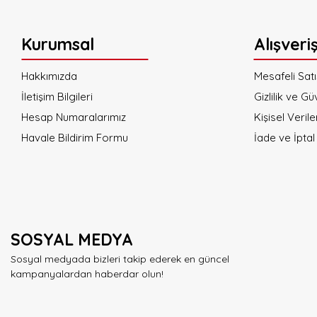
Ürün fiyatı diğer sitelerden daha pahalı.
Bu ürüne benzer farklı alternatifler olmalı.
Kurumsal
Alışveri
Hakkımızda
Mesafeli Sat
İletişim Bilgileri
Gizlilik ve Gü
Hesap Numaralarımız
Kişisel Verile
Havale Bildirim Formu
İade ve İptal 
SOSYAL MEDYA
Sosyal medyada bizleri takip ederek en güncel
kampanyalardan haberdar olun!