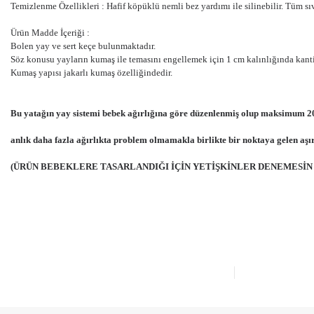
Temizlenme Özellikleri : Hafif köpüklü nemli bez yardımı ile silinebilir. Tüm sı
Ürün Madde İçeriği :
Bolen yay ve sert keçe bulunmaktadır.
Söz konusu yayların kumaş ile temasını engellemek için 1 cm kalınlığında kantin
Kumaş yapısı jakarlı kumaş özelliğindedir.
Bu yatağın yay sistemi bebek ağırlığına göre düzenlenmiş olup maksimum 20 k
anlık daha fazla ağırlıkta problem olmamakla birlikte bir noktaya gelen aşır
(ÜRÜN BEBEKLERE TASARLANDIĞI İÇİN YETİŞKİNLER DENEMESİN 
Bu ürünün fiyat bilgisi, resim, ürün açıklamalarında ve diğer konulard
Görüş ve önerileriniz için teşekkür ederiz.
Ürün resmi kalitesiz, bozuk veya görüntülenemiyor.
Ürün açıklamasında eksik bilgiler bulunuyor.
Ürün bilgilerinde hatalar bulunuyor.