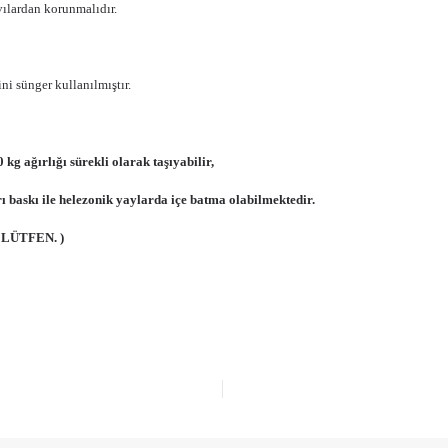
vılardan korunmalıdır.
i sünger kullanılmıştır.
g ağırlığı sürekli olarak taşıyabilir,
ı baskı ile helezonik yaylarda içe batma olabilmektedir.
LÜTFEN. )
a yetersiz gördüğünüz noktaları öneri formunu kullanarak tarafımıza iletebi
Bu ürüne ilk yorumu siz yapın!
Yorum Yaz