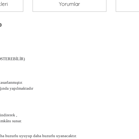
leri
Yorumlar
0
ÖSTEREBİLİR)
asarlanmıştır.
ığında yapılmaktadır
indirerek ,
imkânı sunar.
aha huzurlu uyuyup daha huzurlu uyanacaktır.