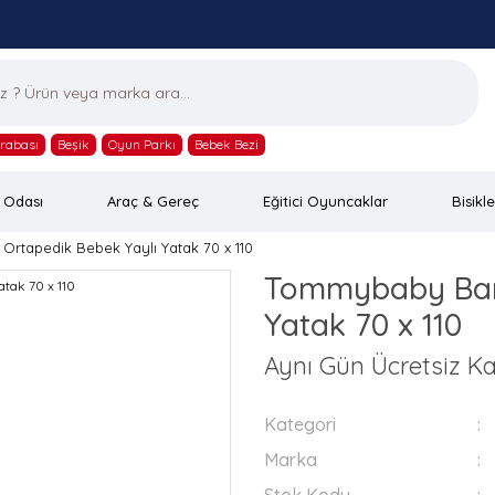
rabası
Beşik
Oyun Parkı
Bebek Bezi
 Odası
Araç & Gereç
Eğitici Oyuncaklar
Bisikle
tapedik Bebek Yaylı Yatak 70 x 110
Tommybaby Bam
Yatak 70 x 110
Aynı Gün Ücretsiz K
Kategori
Marka