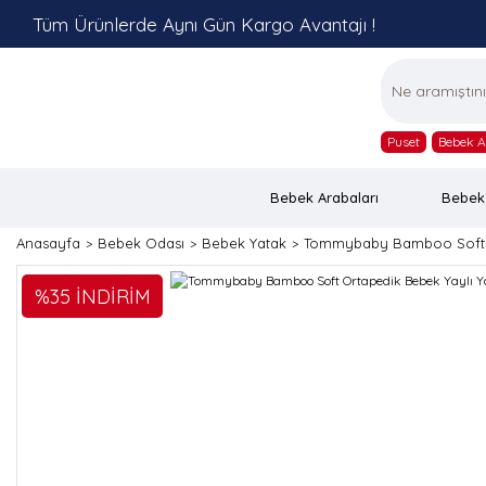
Tüm Ürünlerde Aynı Gün Kargo Avantajı !
Puset
Bebek A
Bebek Arabaları
Bebek
Anasayfa
Bebek Odası
Bebek Yatak
Tommybaby Bamboo Soft Or
%35 İNDİRİM