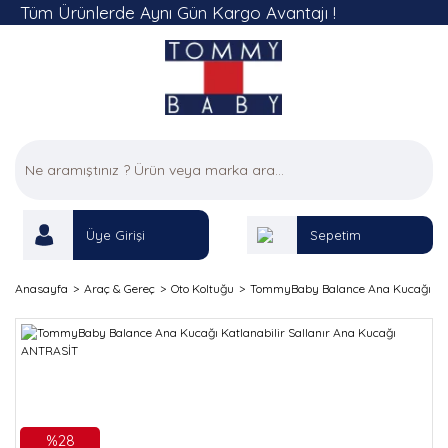
Tüm Ürünlerde Aynı Gün Kargo Avantajı !
Sepetim
Üye Girişi
Anasayfa
Araç & Gereç
Oto Koltuğu
TommyBaby Balance Ana Kucağı Katl
%28