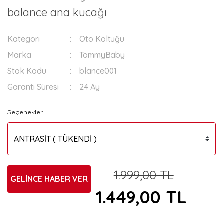
balance ana kucağı
Kategori
Oto Koltuğu
Marka
TommyBaby
Stok Kodu
blance001
Garanti Süresi
24 Ay
Seçenekler
1.999,00 TL
GELİNCE HABER VER
1.449,00 TL