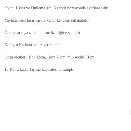
Oyun, Uyku ve Dinleme gibi 3 farklı pozisyonda ayarlanabilir.
Yaylanabilen tasarımı ile kendi kendine sallanabilir,
Öne ve arkaya sallanabilme özelliğine sahiptir.
Kolayca Katlanır ve az yer kaplar.
Ürün ölçüleri: En: 42cm, Boy: 78cm, Yükseklik 51cm
13 KG’a kadar taşıma kapasitesine sahiptir.
Bu ürünün fiyat bilgisi, resim, ürün açıklamalarında ve diğer
konularda yetersiz gördüğünüz noktaları öneri formunu
Bu ürüne ilk yorumu siz yapın!
kullanarak tarafımıza iletebilirsiniz.
Görüş ve önerileriniz için teşekkür ederiz.
Yorum Yaz
Ürün resmi kalitesiz, bozuk veya görüntülenemiyor.
Ürün açıklamasında eksik bilgiler bulunuyor.