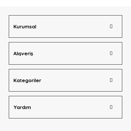
Ürün bilgilerinde hatalar bulunuyor.
Ürün fiyatı diğer sitelerden daha pahalı.
Bu ürüne benzer farklı alternatifler olmalı.
Kurumsal
Alışveriş
Gönder
Kategoriler
Yardım