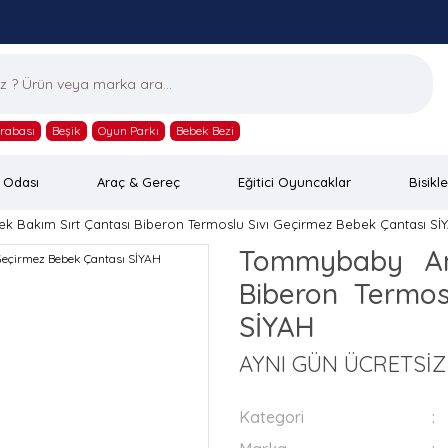
rabası
Beşik
Oyun Parkı
Bebek Bezi
 Odası
Araç & Gereç
Eğitici Oyuncaklar
Bisikle
Bakım Sırt Çantası Biberon Termoslu Sıvı Geçirmez Bebek Çantası Sİ
Tommybaby An
Biberon Termos
SİYAH
AYNI GÜN ÜCRETSİ
Kategori