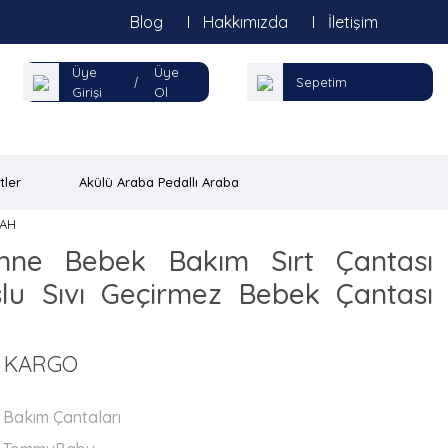
Blog
Hakkımızda
İletişim
Üye
Üye
|
Sepetim
Girişi
Ol
tler
Akülü Araba Pedallı Araba
YAH
ne Bebek Bakım Sırt Çantası
lu Sıvı Geçirmez Bebek Çantası
Z KARGO
Bakım Çantaları