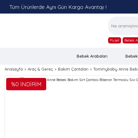
Tüm Ürünlerde Aynı Gün Kargo Avantajı !
Puset
Bebek A
Bebek Arabaları
Bebek
Anasayfa
Araç & Gereç
Bakım Çantaları
Tommybaby Anne Bebek 
%0 İNDİRİM