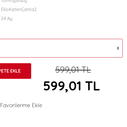
TommyBaby
EkoKetenÇanta2
24 Ay
599,01 TL
PETE EKLE
599,01 TL