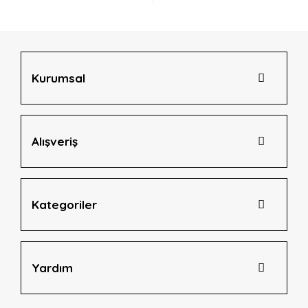
Ürün açıklamasında eksik bilgiler bulunuyor.
Ürün bilgilerinde hatalar bulunuyor.
Ürün fiyatı diğer sitelerden daha pahalı.
Bu ürüne benzer farklı alternatifler olmalı.
Kurumsal
Alışveriş
Gönder
Kategoriler
Yardım