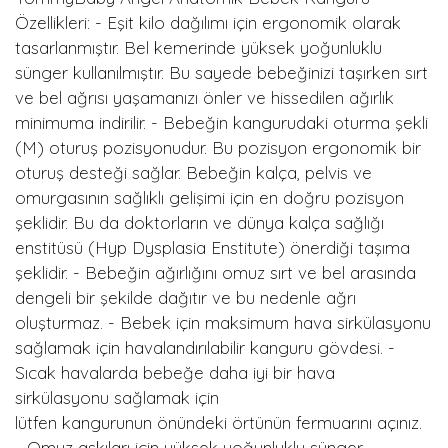
Özellikleri: - Eşit kilo dağılımı için ergonomik olarak
tasarlanmıştır. Bel kemerinde yüksek yoğunluklu
sünger kullanılmıştır. Bu sayede bebeğinizi taşırken sırt
ve bel ağrısı yaşamanızı önler ve hissedilen ağırlık
minimuma indirilir. - Bebeğin kangurudaki oturma şekli
(M) oturuş pozisyonudur. Bu pozisyon ergonomik bir
oturuş desteği sağlar. Bebeğin kalça, pelvis ve
omurgasının sağlıklı gelişimi için en doğru pozisyon
şeklidir. Bu da doktorların ve dünya kalça sağlığı
enstitüsü (Hyp Dysplasia Enstitute) önerdiği taşıma
şeklidir. - Bebeğin ağırlığını omuz sırt ve bel arasında
dengeli bir şekilde dağıtır ve bu nedenle ağrı
oluşturmaz. - Bebek için maksimum hava sirkülasyonu
sağlamak için havalandırılabilir kanguru gövdesi. -
Sıcak havalarda bebeğe daha iyi bir hava
sirkülasyonu sağlamak için
lütfen kangurunun önündeki örtünün fermuarını açınız.
- Omuz askıları için yüksek yoğunluklu sünger