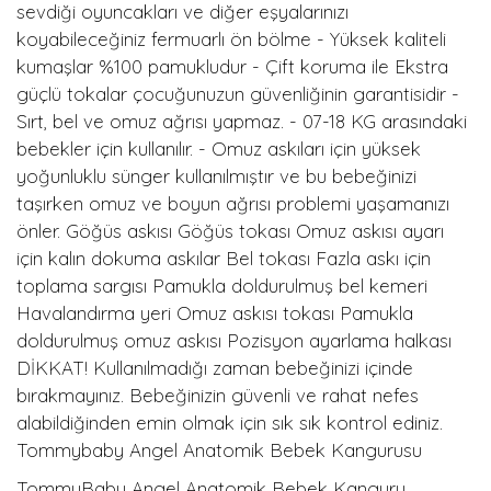
sevdiği oyuncakları ve diğer eşyalarınızı
koyabileceğiniz fermuarlı ön bölme - Yüksek kaliteli
kumaşlar %100 pamukludur - Çift koruma ile Ekstra
güçlü tokalar çocuğunuzun güvenliğinin garantisidir -
Sırt, bel ve omuz ağrısı yapmaz. - 07-18 KG arasındaki
bebekler için kullanılır. - Omuz askıları için yüksek
yoğunluklu sünger kullanılmıştır ve bu bebeğinizi
taşırken omuz ve boyun ağrısı problemi yaşamanızı
önler. Göğüs askısı Göğüs tokası Omuz askısı ayarı
için kalın dokuma askılar Bel tokası Fazla askı için
toplama sargısı Pamukla doldurulmuş bel kemeri
Havalandırma yeri Omuz askısı tokası Pamukla
doldurulmuş omuz askısı Pozisyon ayarlama halkası
DİKKAT! Kullanılmadığı zaman bebeğinizi içinde
bırakmayınız. Bebeğinizin güvenli ve rahat nefes
alabildiğinden emin olmak için sık sık kontrol ediniz.
Tommybaby Angel Anatomik Bebek Kangurusu
TommyBaby Angel Anatomik Bebek Kanguru