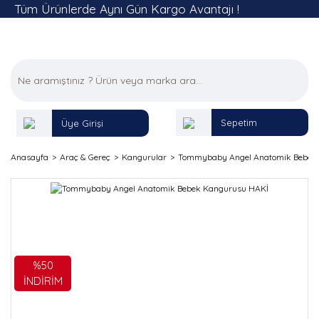
Tüm Ürünlerde Aynı Gün Kargo Avantajı !
Sepetim
Üye Girişi
Anasayfa
Araç & Gereç
Kangurular
Tommybaby Angel Anatomik Bebek
%50
İNDİRİM