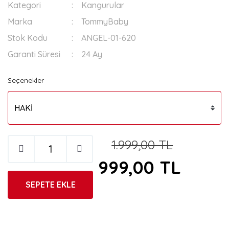
Kategori
Kangurular
Marka
TommyBaby
Stok Kodu
ANGEL-01-620
Garanti Süresi
24 Ay
Seçenekler
1.999,00 TL
999,00 TL
SEPETE EKLE