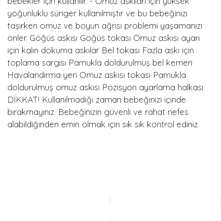
bebekler için kullanılır. - Omuz askıları için yüksek
yoğunluklu sünger kullanılmıştır ve bu bebeğinizi
taşırken omuz ve boyun ağrısı problemi yaşamanızı
önler. Göğüs askısı Göğüs tokası Omuz askısı ayarı
için kalın dokuma askılar Bel tokası Fazla askı için
toplama sargısı Pamukla doldurulmuş bel kemeri
Havalandırma yeri Omuz askısı tokası Pamukla
doldurulmuş omuz askısı Pozisyon ayarlama halkası
DİKKAT! Kullanılmadığı zaman bebeğinizi içinde
bırakmayınız. Bebeğinizin güvenli ve rahat nefes
alabildiğinden emin olmak için sık sık kontrol ediniz.
Bu ürünün fiyat bilgisi, resim, ürün açıklamalarında ve diğer
konularda yetersiz gördüğünüz noktaları öneri formunu
Bu ürüne ilk yorumu siz yapın!
kullanarak tarafımıza iletebilirsiniz.
Görüş ve önerileriniz için teşekkür ederiz.
Yorum Yaz
Ürün resmi kalitesiz, bozuk veya görüntülenemiyor.