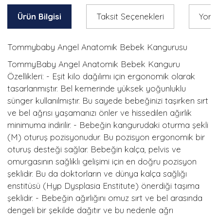
Ürün Bilgisi
Taksit Seçenekleri
Yoru
Tommybaby Angel Anatomik Bebek Kangurusu
TommyBaby Angel Anatomik Bebek Kanguru
Özellikleri: - Eşit kilo dağılımı için ergonomik olarak
tasarlanmıştır. Bel kemerinde yüksek yoğunluklu
sünger kullanılmıştır. Bu sayede bebeğinizi taşırken sırt
ve bel ağrısı yaşamanızı önler ve hissedilen ağırlık
minimuma indirilir. - Bebeğin kangurudaki oturma şekli
(M) oturuş pozisyonudur. Bu pozisyon ergonomik bir
oturuş desteği sağlar. Bebeğin kalça, pelvis ve
omurgasının sağlıklı gelişimi için en doğru pozisyon
şeklidir. Bu da doktorların ve dünya kalça sağlığı
enstitüsü (Hyp Dysplasia Enstitute) önerdiği taşıma
şeklidir. - Bebeğin ağırlığını omuz sırt ve bel arasında
dengeli bir şekilde dağıtır ve bu nedenle ağrı