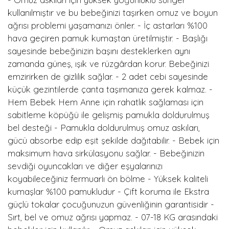
kullanılmıştır ve bu bebeğinizi taşırken omuz ve boyun
ağrısı problemi yaşamanızı önler. - İç astarları %100
hava geçiren pamuk kumaştan üretilmiştir. - Başlığı
sayesinde bebeğinizin başını desteklerken aynı
zamanda güneş, ışık ve rüzgârdan korur. Bebeğinizi
emzirirken de gizlilik sağlar. - 2 adet cebi sayesinde
küçük gezintilerde çanta taşımanıza gerek kalmaz. -
Hem Bebek Hem Anne için rahatlık sağlaması için
sabitleme köpüğü ile gelişmiş pamukla doldurulmuş
bel desteği - Pamukla doldurulmuş omuz askıları,
gücü absorbe edip eşit şekilde dağıtabilir. - Bebek için
maksimum hava sirkülasyonu sağlar. - Bebeğinizin
sevdiği oyuncakları ve diğer eşyalarınızı
koyabileceğiniz fermuarlı ön bölme - Yüksek kaliteli
kumaşlar %100 pamukludur - Çift koruma ile Ekstra
güçlü tokalar çocuğunuzun güvenliğinin garantisidir -
Sırt, bel ve omuz ağrısı yapmaz. - 07-18 KG arasındaki