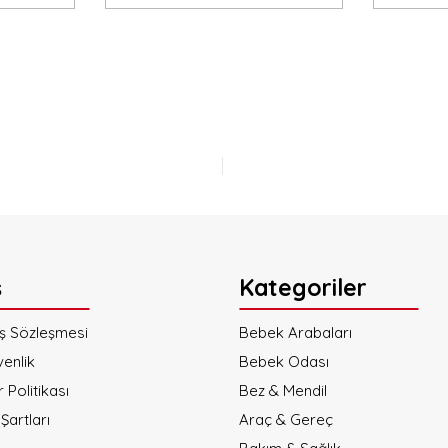
a yetersiz gördüğünüz noktaları öneri formunu kullanarak tarafımıza iletebi
Bu ürüne ilk yorumu siz yapın!
Yorum Yaz
ş
Kategoriler
ış Sözleşmesi
Bebek Arabaları
venlik
Bebek Odası
r Politikası
Gönder
Bez & Mendil
Şartları
Araç & Gereç