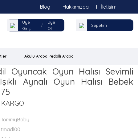
Blog
Hakkımızda
İletişim
Üye
Üye
|
Sepetim
Girişi
Ol
tler
Akülü Araba Pedallı Araba
l Oyuncak Oyun Halısı Sevimli
 Işıklı Aynalı Oyun Halısı Bebek
 75
Z KARGO
TommyBaby
tmadl00