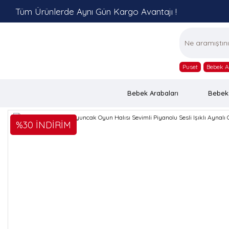
Tüm Ürünlerde Aynı Gün Kargo Avantajı !
Puset
Bebek A
Bebek Arabaları
Bebek
%30 İNDİRİM