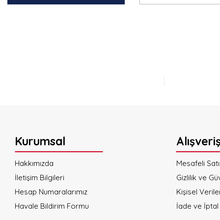
Bu ürünün fiyat bilgisi, resim, ürün açıklamalarında ve diğer konulard
Görüş ve önerileriniz için teşekkür ederiz.
Ürün resmi kalitesiz, bozuk veya görüntülenemiyor.
Ürün açıklamasında eksik bilgiler bulunuyor.
Ürün bilgilerinde hatalar bulunuyor.
Ürün fiyatı diğer sitelerden daha pahalı.
Bu ürüne benzer farklı alternatifler olmalı.
Kurumsal
Alışveri
Hakkımızda
Mesafeli Sat
İletişim Bilgileri
Gizlilik ve Gü
Hesap Numaralarımız
Kişisel Verile
Havale Bildirim Formu
İade ve İptal 