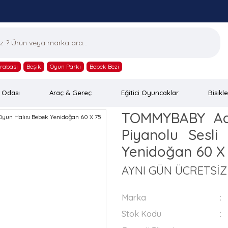
rabası
Beşik
Oyun Parkı
Bebek Bezi
 Odası
Araç & Gereç
Eğitici Oyuncaklar
Bisikle
TOMMYBABY Adi
Piyanolu Sesli
Yenidoğan 60 X
AYNI GÜN ÜCRETSİ
Marka
Stok Kodu