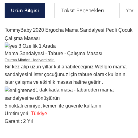
Ürün Bilgisi
Taksit Seçenekleri
Yoru
TommyBaby 2020 Ergocha Mama Sandalyesi,Pedli Çocuk
Çalışma Masası
3 Özellik 1 Arada
Mama Sandalyesi - Tabure - Çalışma Masası
Oturma Minderi Hediyemizdir.
Bir kez alıp uzun yıllar kullanabileceğiniz Wellgro mama
sandalyesini ister çocuğunuz için tabure olarak kullanın,
ister çalışma ve etkinlik masası haline getirin.
1 dakikada masa - tabureden mama
sandalyesine dönüştürün
5 noktalı emniyet kemeri ile güvenle kullanın
Üretim yeri:
Türkiye
Garanti: 2 Yıl