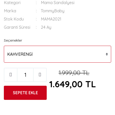
Kategori
Mama Sandalyesi
Marka
TommyBaby
Stok Kodu
MAMA2021
Garanti Süresi
24 Ay
Seçenekler
1.999,00 TL
1.649,00 TL
SEPETE EKLE