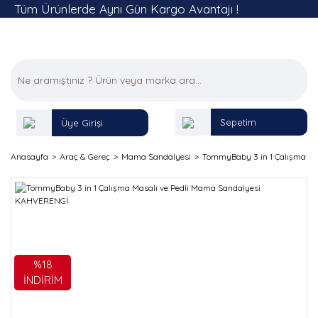
Tüm Ürünlerde Aynı Gün Kargo Avantajı !
Sepetim
Üye Girişi
Anasayfa
Araç & Gereç
Mama Sandalyesi
TommyBaby 3 in 1 Çalışma M
%18
İNDİRİM