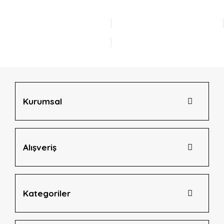
Görüş ve önerileriniz için teşekkür ederiz.
Yorum Yaz
Ürün resmi kalitesiz, bozuk veya görüntülenemiyor.
Ürün açıklamasında eksik bilgiler bulunuyor.
Ürün bilgilerinde hatalar bulunuyor.
Ürün fiyatı diğer sitelerden daha pahalı.
Bu ürüne benzer farklı alternatifler olmalı.
Kurumsal
Alışveriş
Gönder
Kategoriler