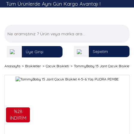
Tüm Ürünlerde Aynı Gün Kargo Avantajı !
Sepetim
Üye Girişi
Anasayfa
Bisikletler
Çocuk Bisikleti
TommyBaby 15 Jant Çocuk Bisiklet
%28
İNDİRİM