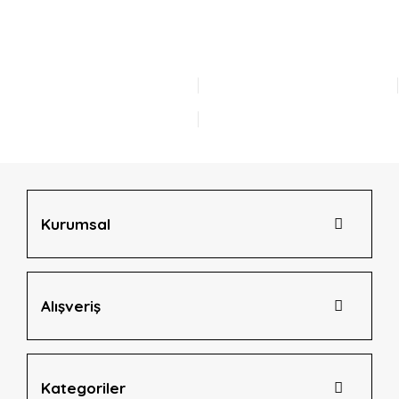
Bu ürünün fiyat bilgisi, resim, ürün açıklamalarında ve diğer
konularda yetersiz gördüğünüz noktaları öneri formunu
Bu ürüne ilk yorumu siz yapın!
kullanarak tarafımıza iletebilirsiniz.
Görüş ve önerileriniz için teşekkür ederiz.
Yorum Yaz
Ürün resmi kalitesiz, bozuk veya görüntülenemiyor.
Ürün açıklamasında eksik bilgiler bulunuyor.
Ürün bilgilerinde hatalar bulunuyor.
Ürün fiyatı diğer sitelerden daha pahalı.
Bu ürüne benzer farklı alternatifler olmalı.
Kurumsal
Alışveriş
Gönder
Kategoriler