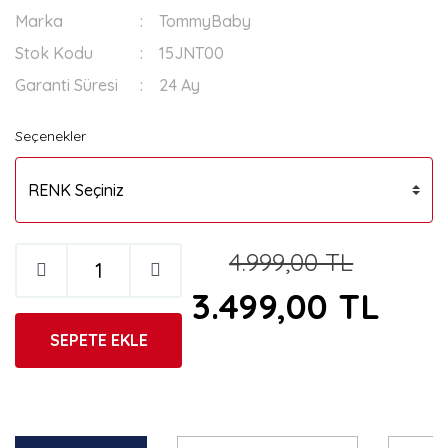
Marka
TommyBaby
Stok Kodu
15JNT00
Garanti Süresi
24 Ay
Seçenekler
4.999,00 TL
3.499,00 TL
SEPETE EKLE