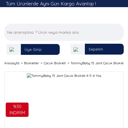
Tüm Ürünlerde Aynı Gün Kargo Avantajı !
Sepetim
Üye Girişi
Anasayfa
Bisikletler
Çocuk Bisikleti
TommyBaby 15 Jant Çocuk Bisiklet 4
%30
İNDİRİM