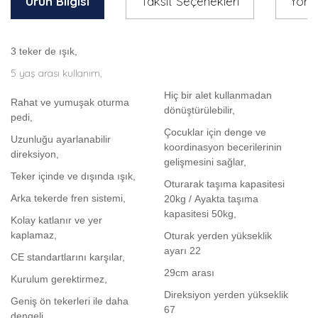
Ürün Bilgisi
Taksit Seçenekleri
Yoru
3 teker de ışık,
5 yaş arası kullanım,
Hiç bir alet kullanmadan
Rahat ve yumuşak oturma
dönüştürülebilir,
pedi,
Çocuklar için denge ve
Uzunluğu ayarlanabilir
koordinasyon becerilerinin
direksiyon,
gelişmesini sağlar,
Teker içinde ve dışında ışık,
Oturarak taşıma kapasitesi
Arka tekerde fren sistemi,
20kg / Ayakta taşıma
kapasitesi 50kg,
Kolay katlanır ve yer
kaplamaz,
Oturak yerden yükseklik
ayarı 22
CE standartlarını karşılar,
29cm arası
Kurulum gerektirmez,
Direksiyon yerden yükseklik
Geniş ön tekerleri ile daha
67
dengeli,