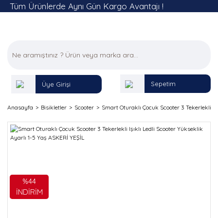
Tüm Ürünlerde Aynı Gün Kargo Avantajı !
Sepetim
Üye Girişi
Anasayfa
Bisikletler
Scooter
Smart Oturaklı Çocuk Scooter 3 Tekerlekli Iş
%44
İNDİRİM