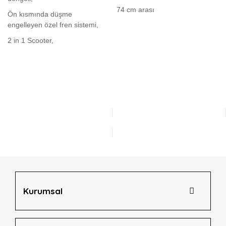
74 cm arası
Ön kısmında düşme
engelleyen özel fren sistemi,
2 in 1 Scooter,
Bu ürünün fiyat bilgisi, resim, ürün açıklamalarında ve diğer
konularda yetersiz gördüğünüz noktaları öneri formunu
Bu ürüne ilk yorumu siz yapın!
kullanarak tarafımıza iletebilirsiniz.
Görüş ve önerileriniz için teşekkür ederiz.
Yorum Yaz
Ürün resmi kalitesiz, bozuk veya görüntülenemiyor.
Ürün açıklamasında eksik bilgiler bulunuyor.
Ürün bilgilerinde hatalar bulunuyor.
Ürün fiyatı diğer sitelerden daha pahalı.
Bu ürüne benzer farklı alternatifler olmalı.
Kurumsal