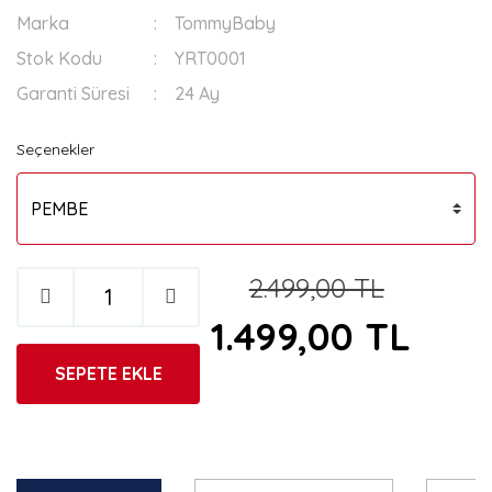
Marka
TommyBaby
Stok Kodu
YRT0001
Garanti Süresi
24 Ay
Seçenekler
2.499,00 TL
1.499,00 TL
SEPETE EKLE