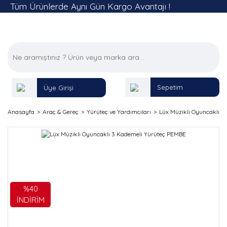
Tüm Ürünlerde Aynı Gün Kargo Avantajı !
Sepetim
Üye Girişi
Anasayfa
Araç & Gereç
Yürüteç ve Yardımcıları
Lüx Müzikli Oyuncaklı 
%40
İNDİRİM