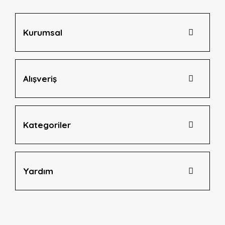
Ürün fiyatı diğer sitelerden daha pahalı.
Bu ürüne benzer farklı alternatifler olmalı.
Kurumsal
Alışveriş
Gönder
Kategoriler
Yardım