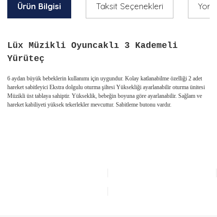
Ürün Bilgisi
Taksit Seçenekleri
Yoru
Lüx Müzikli Oyuncaklı 3 Kademeli
Yürüteç
6 aydan büyük bebeklerin kullanımı için uygundur. Kolay katlanabilme özelliği 2 adet
hareket sabitleyici Ekstra dolgulu oturma şiltesi Yüksekliği ayarlanabilir oturma ünitesi
Müzikli üst tablaya sahiptir. Yükseklik, bebeğin boyuna göre ayarlanabilir. Sağlam ve
hareket kabiliyeti yüksek tekerlekler mevcuttur. Sabitleme butonu vardır.
Bu ürünün fiyat bilgisi, resim, ürün açıklamalarında ve diğer
konularda yetersiz gördüğünüz noktaları öneri formunu
Bu ürüne ilk yorumu siz yapın!
kullanarak tarafımıza iletebilirsiniz.
Görüş ve önerileriniz için teşekkür ederiz.
Yorum Yaz
Ürün resmi kalitesiz, bozuk veya görüntülenemiyor.
Ürün açıklamasında eksik bilgiler bulunuyor.
Ürün bilgilerinde hatalar bulunuyor.