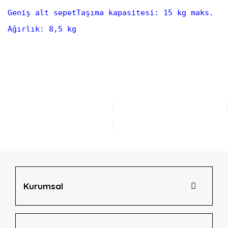
Geniş alt sepetTaşıma kapasitesi: 15 kg maks.
Ağırlık: 8,5 kg
Bu ürünün fiyat bilgisi, resim, ürün açıklamalarında ve diğer
konularda yetersiz gördüğünüz noktaları öneri formunu
Bu ürüne ilk yorumu siz yapın!
kullanarak tarafımıza iletebilirsiniz.
Görüş ve önerileriniz için teşekkür ederiz.
Yorum Yaz
Ürün resmi kalitesiz, bozuk veya görüntülenemiyor.
Ürün açıklamasında eksik bilgiler bulunuyor.
Ürün bilgilerinde hatalar bulunuyor.
Ürün fiyatı diğer sitelerden daha pahalı.
Bu ürüne benzer farklı alternatifler olmalı.
Kurumsal