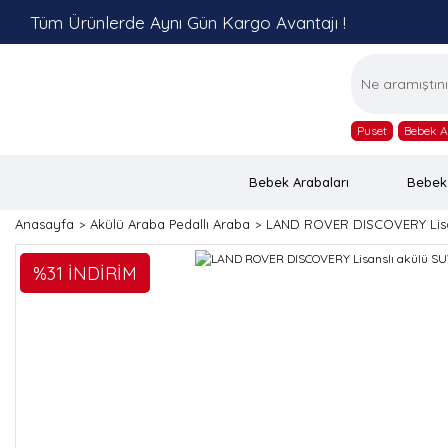
Tüm Ürünlerde Aynı Gün Kargo Avantajı !
Puset
Bebek A
Bebek Arabaları
Bebek
Anasayfa
Akülü Araba Pedallı Araba
LAND ROVER DISCOVERY Lisan
%31 İNDİRİM