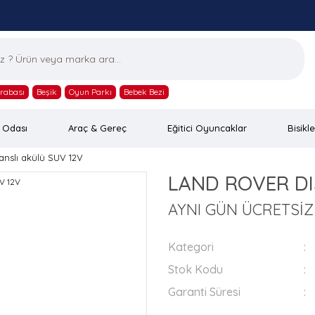
rabası
Beşik
Oyun Parkı
Bebek Bezi
 Odası
Araç & Gereç
Eğitici Oyuncaklar
Bisikle
slı akülü SUV 12V
LAND ROVER DIS
AYNI GÜN ÜCRETSİ
Kategori
Stok Kodu
Garanti Süresi