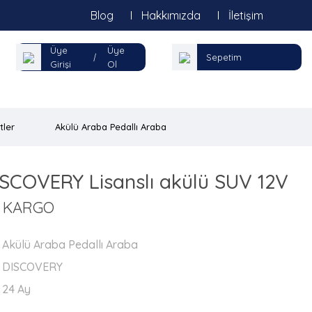
Blog
Hakkımızda
İletişim
Üye
Üye
|
Sepetim
Girişi
Ol
tler
Akülü Araba Pedallı Araba
COVERY Lisanslı akülü SUV 12V
Z KARGO
Akülü Araba Pedallı Araba
DISCOVERY
24 Ay