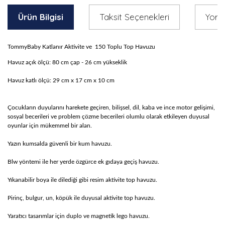
Ürün Bilgisi
Taksit Seçenekleri
Yoru
TommyBaby Katlanır Aktivite ve 150 Toplu Top Havuzu
Havuz açık ölçü: 80 cm çap - 26 cm yükseklik
Havuz katlı ölçü: 29 cm x 17 cm x 10 cm
Çocukların duyularını harekete geçiren, bilişsel, dil, kaba ve ince motor gelişimi,
sosyal becerileri ve problem çözme becerileri olumlu olarak etkileyen duyusal
oyunlar için mükemmel bir alan.
Yazın kumsalda güvenli bir kum havuzu.
Blw yöntemi ile her yerde özgürce ek gıdaya geçiş havuzu.
Yıkanabilir boya ile dilediği gibi resim aktivite top havuzu.
Pirinç, bulgur, un, köpük ile duyusal aktivite top havuzu.
Yaratıcı tasarımlar için duplo ve magnetik lego havuzu.