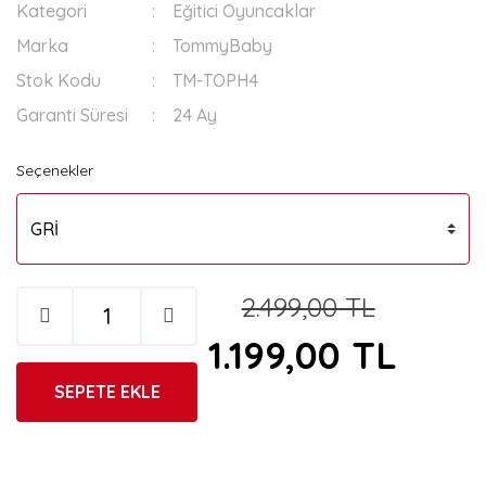
Kategori
Eğitici Oyuncaklar
Marka
TommyBaby
Stok Kodu
TM-TOPH4
Garanti Süresi
24 Ay
Seçenekler
2.499,00 TL
1.199,00 TL
SEPETE EKLE