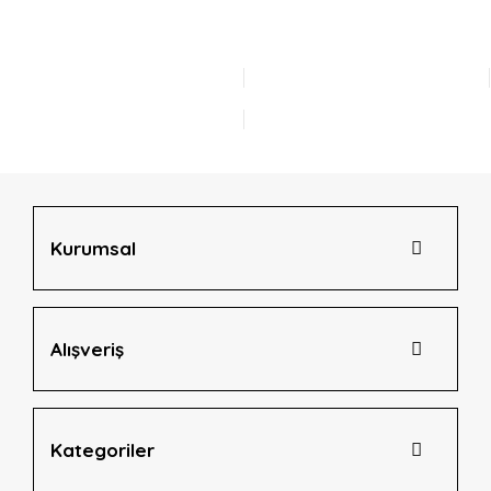
Bu ürüne ilk yorumu siz yapın!
kullanarak tarafımıza iletebilirsiniz.
Görüş ve önerileriniz için teşekkür ederiz.
Yorum Yaz
Ürün resmi kalitesiz, bozuk veya görüntülenemiyor.
Ürün açıklamasında eksik bilgiler bulunuyor.
Ürün bilgilerinde hatalar bulunuyor.
Ürün fiyatı diğer sitelerden daha pahalı.
Bu ürüne benzer farklı alternatifler olmalı.
Kurumsal
Alışveriş
Gönder
Kategoriler