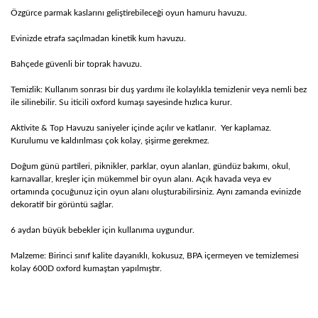
Özgürce parmak kaslarını geliştirebileceği oyun hamuru havuzu.
Evinizde etrafa saçılmadan kinetik kum havuzu.
Bahçede güvenli bir toprak havuzu.
Temizlik: Kullanım sonrası bir duş yardımı ile kolaylıkla temizlenir veya nemli bez
ile silinebilir. Su iticili oxford kumaşı sayesinde hızlıca kurur.
Aktivite & Top Havuzu saniyeler içinde açılır ve katlanır. Yer kaplamaz.
Kurulumu ve kaldırılması çok kolay, şişirme gerekmez.
Doğum günü partileri, piknikler, parklar, oyun alanları, gündüz bakımı, okul,
karnavallar, kreşler için mükemmel bir oyun alanı. Açık havada veya ev
ortamında çocuğunuz için oyun alanı oluşturabilirsiniz. Aynı zamanda evinizde
dekoratif bir görüntü sağlar.
6 aydan büyük bebekler için kullanıma uygundur.
Malzeme: Birinci sınıf kalite dayanıklı, kokusuz, BPA içermeyen ve temizlemesi
kolay 600D oxford kumaştan yapılmıştır.
Bu ürünün fiyat bilgisi, resim, ürün açıklamalarında ve diğer
konularda yetersiz gördüğünüz noktaları öneri formunu