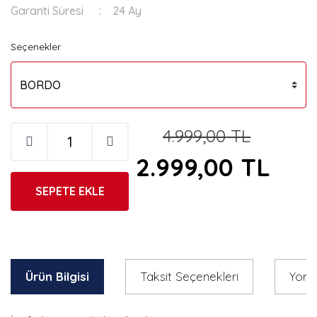
Garanti Süresi
24 Ay
Seçenekler
4.999,00 TL
2.999,00 TL
SEPETE EKLE
Ürün Bilgisi
Taksit Seçenekleri
Yoru