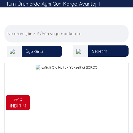
Tüm Ürünlerde Aynı Gün Kargo Avantajı !
Sepetim
Üye Girişi
%40
İNDİRİM