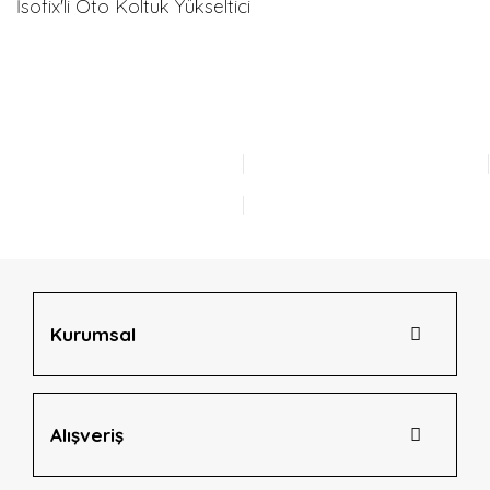
İsofix'li Oto Koltuk Yükseltici
Bu ürünün fiyat bilgisi, resim, ürün açıklamalarında ve diğer
konularda yetersiz gördüğünüz noktaları öneri formunu
Bu ürüne ilk yorumu siz yapın!
kullanarak tarafımıza iletebilirsiniz.
Görüş ve önerileriniz için teşekkür ederiz.
Yorum Yaz
Ürün resmi kalitesiz, bozuk veya görüntülenemiyor.
Ürün açıklamasında eksik bilgiler bulunuyor.
Ürün bilgilerinde hatalar bulunuyor.
Ürün fiyatı diğer sitelerden daha pahalı.
Bu ürüne benzer farklı alternatifler olmalı.
Kurumsal
Alışveriş
Gönder