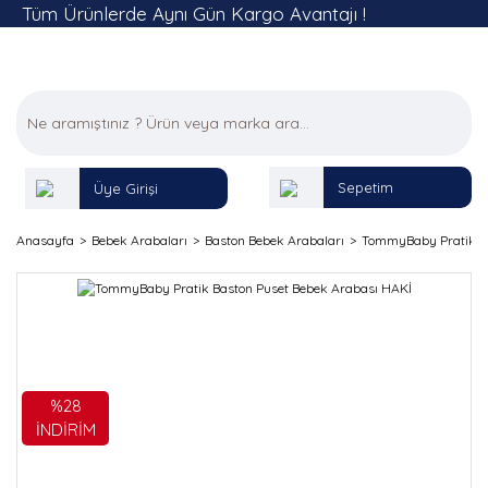
Tüm Ürünlerde Aynı Gün Kargo Avantajı !
Sepetim
Üye Girişi
Anasayfa
Bebek Arabaları
Baston Bebek Arabaları
TommyBaby Pratik Ba
%28
İNDİRİM