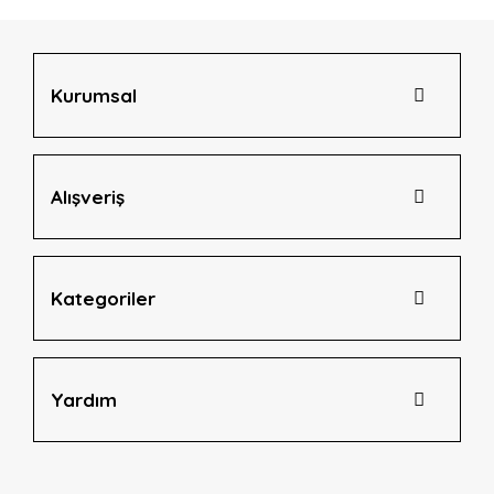
Ürün bilgilerinde hatalar bulunuyor.
Ürün fiyatı diğer sitelerden daha pahalı.
Bu ürüne benzer farklı alternatifler olmalı.
Kurumsal
Alışveriş
Gönder
Kategoriler
Yardım