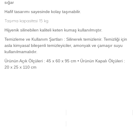
sığar
Hafif tasarımı sayesinde kolay taşınabilir.
Taşıma kapasitesi 15 kg
Hijyenik silinebilen kaliteli keten kumaş kullanılmıştır.
Temizleme ve Kullanım Şartları : Silinerek temizlenir. Temizliği için
asla kimyasal bileşenli temizleyiciler, amonyak ve çamaşır suyu
kullanılmamalıdır.
Ürünün Açık Ölçüleri : 45 x 60 x 95 cm • Ürünün Kapalı Ölçüleri :
20 x 25 x 110 cm
Bu ürünün fiyat bilgisi, resim, ürün açıklamalarında ve diğer
konularda yetersiz gördüğünüz noktaları öneri formunu
Bu ürüne ilk yorumu siz yapın!
kullanarak tarafımıza iletebilirsiniz.
Görüş ve önerileriniz için teşekkür ederiz.
Yorum Yaz
Ürün resmi kalitesiz, bozuk veya görüntülenemiyor.
Ürün açıklamasında eksik bilgiler bulunuyor.