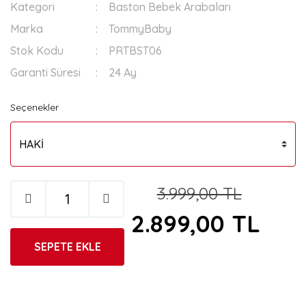
Kategori
Baston Bebek Arabaları
Marka
TommyBaby
Stok Kodu
PRTBST06
Garanti Süresi
24 Ay
Seçenekler
3.999,00 TL
2.899,00 TL
SEPETE EKLE