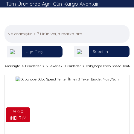
Tüm Ürünlerde Aynı Gün Kargo Avantajı !
Sepetim
Üye Girişi
Anasayfa
Bisikletler
3 Tekerlekli Bisikletler
Babyhope Bobo Speed Tenteli İ
%-20
İNDİRİM