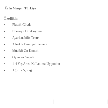
Ürün Menşei
Türkiye
​Özellikler
Plastik Gövde
Ebeveyn Direksiyonu
Ayarlanabilir Tente
3 Nokta Emniyet Kemeri
Müzikli Ön Konsol
Oyuncak Sepeti
1-4 Yaş Arası Kullanıma Uygundur
Ağırlık 5,5 kg
Bu ürünün fiyat bilgisi, resim, ürün açıklamalarında ve diğer
konularda yetersiz gördüğünüz noktaları öneri formunu
Bu ürüne ilk yorumu siz yapın!
kullanarak tarafımıza iletebilirsiniz.
Görüş ve önerileriniz için teşekkür ederiz.
Yorum Yaz
Ürün resmi kalitesiz, bozuk veya görüntülenemiyor.