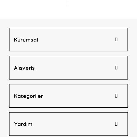
Ürün açıklamasında eksik bilgiler bulunuyor.
Ürün bilgilerinde hatalar bulunuyor.
Ürün fiyatı diğer sitelerden daha pahalı.
Bu ürüne benzer farklı alternatifler olmalı.
Kurumsal
Alışveriş
Gönder
Kategoriler
Yardım