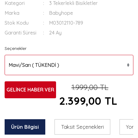
Kategori
3 Tekerlekli Bisikletler
Marka
Babyhope
Stok Kodu
M03012110-789
Garanti Süresi
24 Ay
Seçenekler
1.999,00 TL
GELİNCE HABER VER
2.399,00 TL
Ürün Bilgisi
Taksit Seçenekleri
Yoru