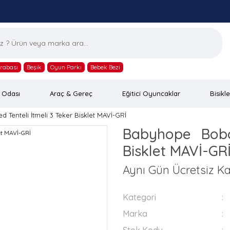
rabası
Beşik
Oyun Parkı
Bebek Bezi
 Odası
Araç & Gereç
Eğitici Oyuncaklar
Bisikle
enteli İtmeli 3 Teker Bisklet MAVİ-GRİ
Babyhope Bobo
Bisklet MAVİ-GR
Aynı Gün Ücretsiz K
Kategori
Marka