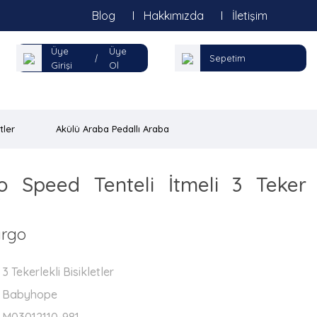
Blog
Hakkımızda
İletişim
Üye
Üye
|
Sepetim
Girişi
Ol
tler
Akülü Araba Pedallı Araba
 Speed Tenteli İtmeli 3 Teker
İ
argo
3 Tekerlekli Bisikletler
Babyhope