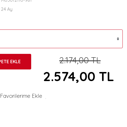
M03012110-981
24 Ay
2.174,00 TL
PETE EKLE
2.574,00 TL