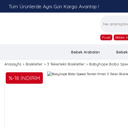
Tüm Ürünlerde Aynı Gün Kargo Avantajı !
Puset
Bebek A
Bebek Arabaları
Bebek
Anasayfa
Bisikletler
3 Tekerlekli Bisikletler
Babyhope Bobo Speed T
%-18 İNDİRİM