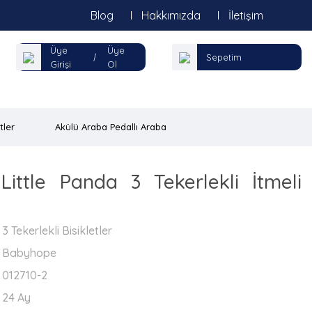
Blog
Hakkımızda
İletişim
Üye
Üye
|
Sepetim
Girişi
Ol
tler
Akülü Araba Pedallı Araba
ittle Panda 3 Tekerlekli İtmeli
3 Tekerlekli Bisikletler
Babyhope
012710-2
24 Ay