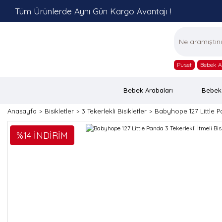
Tüm Ürünlerde Aynı Gün Kargo Avantajı !
Puset
Bebek A
Bebek Arabaları
Bebek
Anasayfa
Bisikletler
3 Tekerlekli Bisikletler
Babyhope 127 Little Pa
%14 İNDİRİM