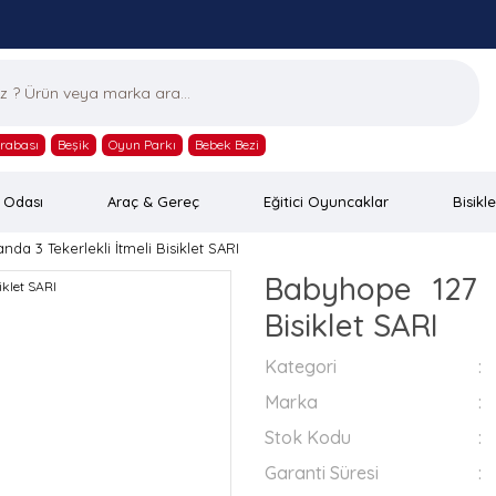
rabası
Beşik
Oyun Parkı
Bebek Bezi
 Odası
Araç & Gereç
Eğitici Oyuncaklar
Bisikle
nda 3 Tekerlekli İtmeli Bisiklet SARI
Babyhope 127 L
Bisiklet SARI
Kategori
Marka
Stok Kodu
Garanti Süresi